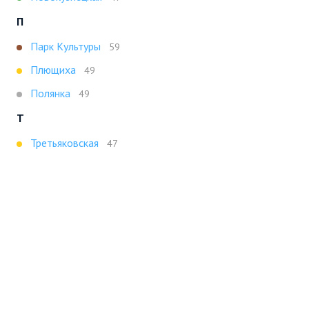
П
Парк Культуры
59
Плющиха
49
Полянка
49
Т
Третьяковская
47
Х
Ховрино
47
Показать все
Портал строящейся недвижимости