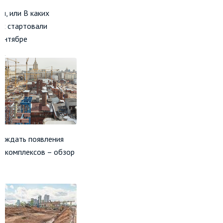
я, или В каких
ах стартовали
сентябре
24
е ждать появления
х комплексов – обзор
ов