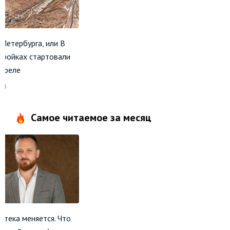
 Петербурга, или В
тройках стартовали
апреле
24
Самое читаемое за месяц
отека меняется. Что