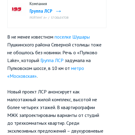
Компания
Группа ЛСР
РЕЙТИНГ A+
/
57 ОБЪЕКТОВ
В не менее известном
поселке Шушары
Пушкинского района Северной столицы тоже
не обошлось без новинки. Речь о
«Пулково
Lake»
, который
Группа ЛСР
задумала на
Пулковском шоссе, в 10 км от
метро
«Московская»
.
Новый проект ЛСР анонсирует как
малоэтажный жилой комплекс, высотой не
более четырех этажей. В квартирографии
МЖК запроектированы варианты от студий
до трехкомнатных квартир. Среди
эксклюзивных предложений – двухуровневые