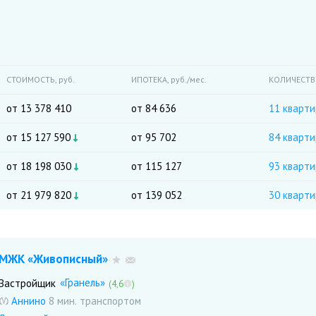
СТОИМОСТЬ,
руб.
ИПОТЕКА,
руб./мес.
КОЛИЧЕСТ
от 13 378 410
от 84 636
11 кварти
от 15 127 590
от 95 702
84 кварт
от 18 198 030
от 115 127
93 кварт
от 21 979 820
от 139 052
30 кварти
МЖК «Живописный»
«Гранель»
Застройщик
(4,6
)
Аннино
8 мин.