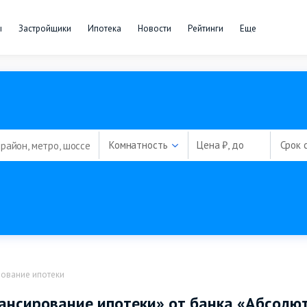
ы
Застройщики
Ипотека
Новости
Рейтинги
Еще
Комнатность
Цена ₽, до
Срок 
ование ипотеки
ансирование ипотеки» от банка «Абсолют