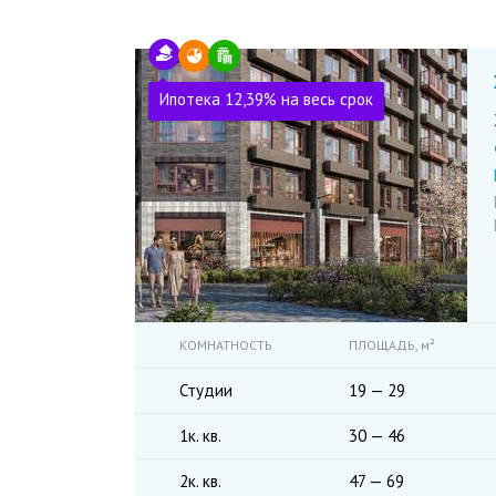
Ипотека 12,39% на весь срок
КОМНАТНОСТЬ
ПЛОЩАДЬ,
м²
Студии
19 — 29
1к. кв.
30 — 46
2к. кв.
47 — 69