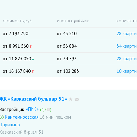
СТОИМОСТЬ,
руб.
ИПОТЕКА,
руб./мес.
КОЛИЧЕСТ
от 7 193 790
от 45 510
28 кварти
от 8 991 560
от 56 884
34 кварт
от 11 823 050
от 74 797
28 кварти
от 16 167 840
от 102 283
10 кварти
ЖК «Кавказский бульвар 51»
«ПИК»
Застройщик
(4,7
)
Кантемировская
16 мин.
Царицыно
Кавказский б-р, вл. 51