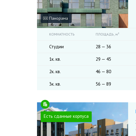
Панорама
КОМНАТНОСТЬ
ПЛОЩАДЬ,
м²
Студии
28 — 36
1к. кв.
29 — 45
2к. кв.
46 — 80
3к. кв.
56 — 89
Есть сданные корпуса