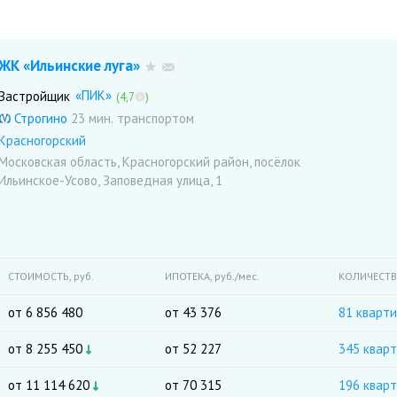
ЖК «Ильинские луга»
«ПИК»
Застройщик
(4,7
)
Строгино
23 мин.
Красногорский
Московская область, Красногорский район, посёлок
Ильинское-Усово, Заповедная улица, 1
СТОИМОСТЬ,
руб.
ИПОТЕКА,
руб./мес.
КОЛИЧЕСТ
от 6 856 480
от 43 376
81 кварт
от 8 255 450
от 52 227
345 квар
от 11 114 620
от 70 315
196 квар