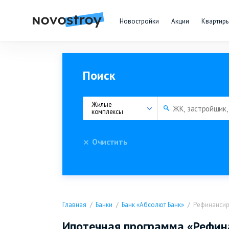
Новостройки
Акции
Квартир
Поиск
Жилые 
комплексы
Очистить
Главная
Банки
Банк «Абсолют Банк»
Рефинансир
Ипотечная программа «Рефин