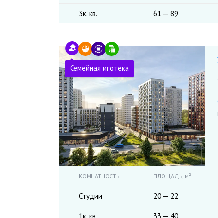
3к. кв.
61 — 89
Семейная ипотека
КОМНАТНОСТЬ
ПЛОЩАДЬ,
м²
Студии
20 — 22
1к. кв.
33 — 40