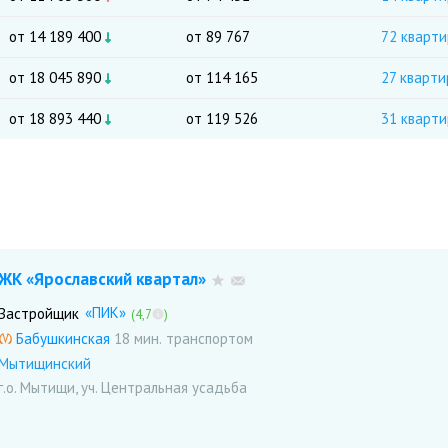
от 14 189 400
от 89 767
72 кварт
от 18 045 890
от 114 165
27 кварти
от 18 893 440
от 119 526
31 кварт
ЖК «Ярославский квартал»
«ПИК»
Застройщик
(4,7
)
Бабушкинская
18 мин.
Мытищинский
г.о. Мытищи, уч. Центральная усадьба