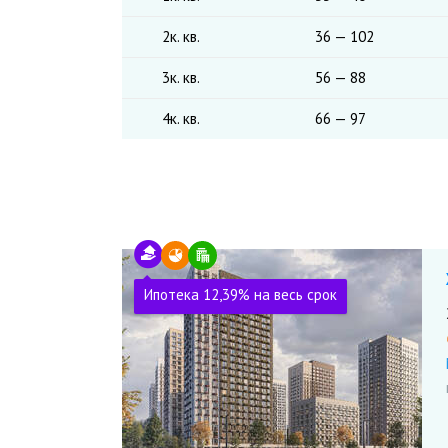
2к. кв.
36 — 102
3к. кв.
56 — 88
4к. кв.
66 — 97
Ипотека 12,39% на весь срок