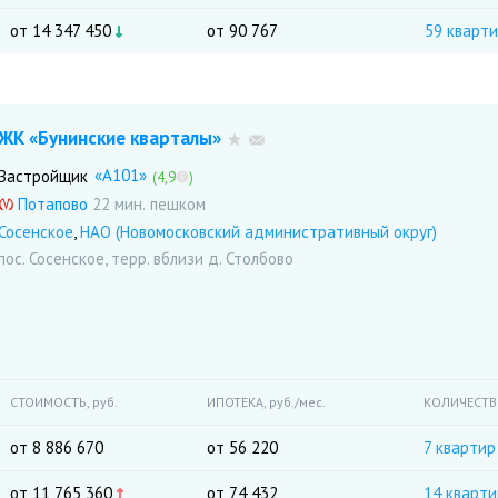
от 14 347 450
от 90 767
59 кварт
ЖК «Бунинские кварталы»
«А101»
Застройщик
(4,9
)
Потапово
22 мин.
Сосенское
,
НАО (Новомосковский административный округ)
пос. Сосенское, терр. вблизи д. Столбово
СТОИМОСТЬ,
руб.
ИПОТЕКА,
руб./мес.
КОЛИЧЕСТ
от 8 886 670
от 56 220
7 квартир
от 11 765 360
от 74 432
14 кварти