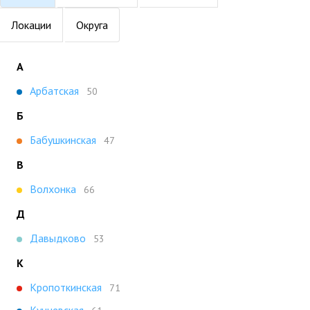
Локации
Округа
А
Арбатская
50
Б
Бабушкинская
47
В
Волхонка
66
Д
Давыдково
53
К
Кропоткинская
71