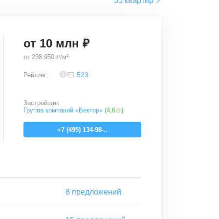
35 квартир
от
10
млн ₽
от
238 950 ₽/м²
3,3
523
Рейтинг:
Застройщик
Группа компаний «Вектор»
(
4,6
)
+7 (495) 134-98-..
8
предложений