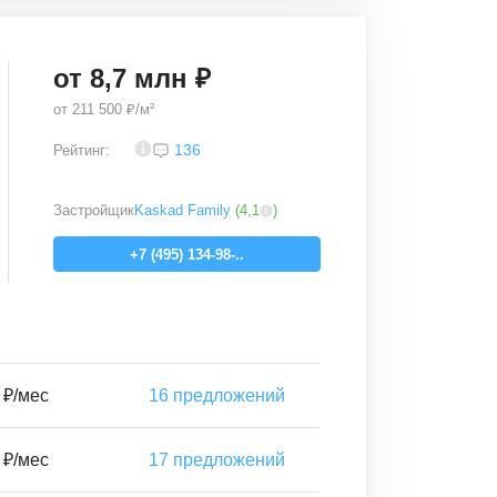
от
8,7
млн ₽
от
211 500 ₽/м²
3,3
136
Рейтинг:
Застройщик
Kaskad Family
(
4,1
)
+7 (495) 134-98-..
 ₽/мес
16
предложений
 ₽/мес
17
предложений