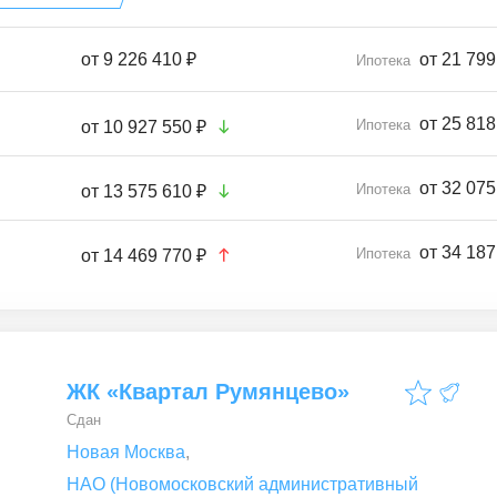
от
9 226 410 ₽
от 21 799
Ипотека
от 25 818
Ипотека
от
10 927 550 ₽
от 32 075
Ипотека
от
13 575 610 ₽
от 34 187
Ипотека
от
14 469 770 ₽
ЖК «Квартал Румянцево»
Сдан
Новая Москва
,
НАО (Новомосковский административный