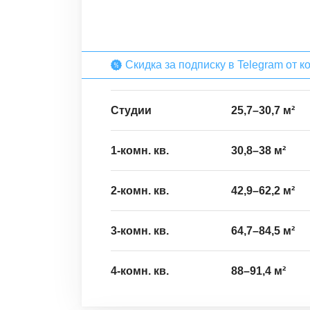
Скидка за подписку в Telegram от
Студии
25,7
–
30,7
м²
1-комн. кв.
30,8
–
38
м²
2-комн. кв.
42,9
–
62,2
м²
3-комн. кв.
64,7
–
84,5
м²
4-комн. кв.
88
–
91,4
м²