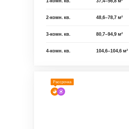
1-комн. кв.
37,4
–
56,8
м²
2-комн. кв.
48,6
–
78,7
м²
3-комн. кв.
80,7
–
94,9
м²
4-комн. кв.
104,6
–
104,6
м²
Рассрочка