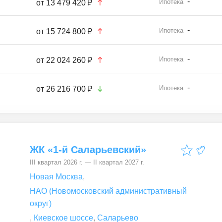
-
Ипотека
от
13 479 420 ₽
-
Ипотека
от
15 724 800 ₽
-
Ипотека
от
22 024 260 ₽
-
Ипотека
от
26 216 700 ₽
ЖК «1-й Саларьевский»
III квартал 2026 г. — II квартал 2027 г.
Новая Москва
,
НАО (Новомосковский административный
округ)
,
Киевское шоссе
,
Саларьево