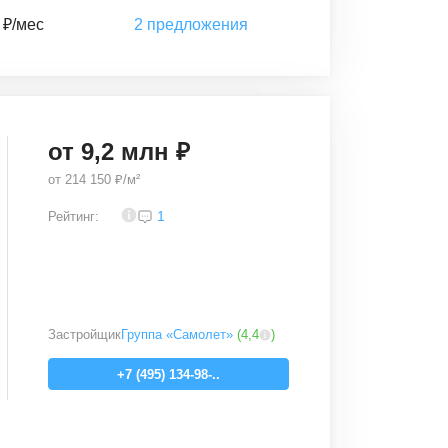
 ₽/мес
2
предложения
от
9,2
млн ₽
от
214 150 ₽/м²
3,5
1
Рейтинг:
Застройщик
Группа «Самолет»
(
4,4
)
+7 (495) 134-98-..