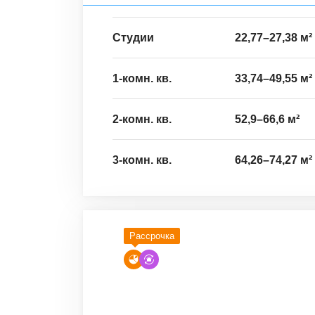
Студии
22,77
–
27,38
м²
1-комн. кв.
33,74
–
49,55
м²
2-комн. кв.
52,9
–
66,6
м²
3-комн. кв.
64,26
–
74,27
м²
Рассрочка