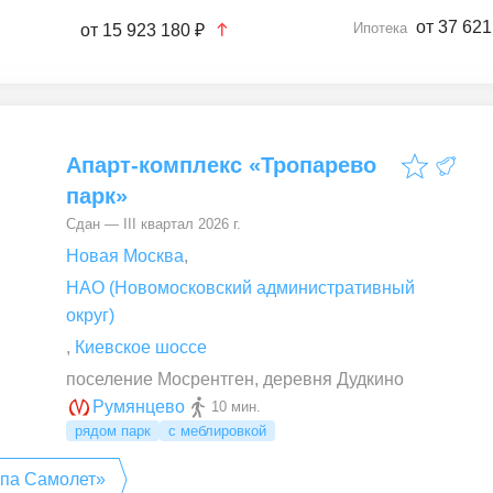
от 37 621
Ипотека
от
15 923 180 ₽
Апарт-комплекс «Тропарево
парк»
Сдан — III квартал 2026 г.
Новая Москва
,
НАО (Новомосковский административный
округ)
,
Киевское шоссе
поселение Мосрентген, деревня Дудкино
Румянцево
10 мин.
рядом парк
с меблировкой
ппа Самолет»