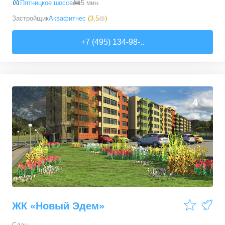
Пятницкое шоссе
5 мин.
Застройщик
Аквафитнес
(
3,5
)
+7 (495) 134-98-..
4
ЖК «Новый Эдем»
Сдан