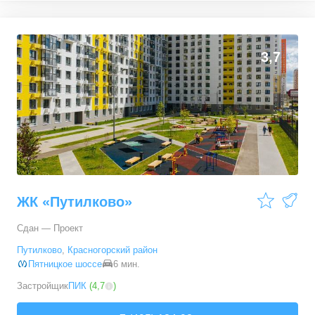
3,7
ЖК «Путилково»
Сдан — Проект
Путилково
,
Красногорский район
Пятницкое шоссе
6 мин.
Застройщик
ПИК
(
4,7
)