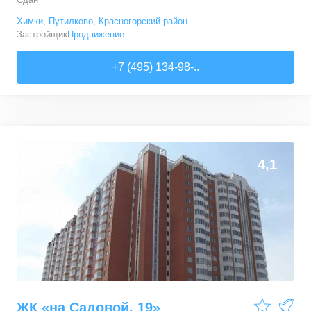
Химки
,
Путилково
,
Красногорский район
Застройщик
Продвижение
+7 (495) 134-98-..
0
0
4,1
ЖК «на Садовой, 19»