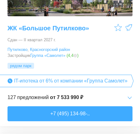
ЖК «Большое Путилково»
Сдан — II квартал 2027 г.
Путилково
,
Красногорский район
Застройщик
Группа «Самолет»
(
4,4
)
рядом парк
IT-ипотека от 6% от компании «Группа Самолет»
127
предложений
от
7 533 990 ₽
Студии
от
7 533 990 ₽
+7 (495) 134-98-..
21,69
–
27,22
м²
13
предложений
1-комн. кв.
от
9 470 200 ₽