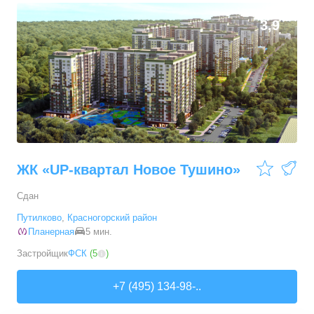
31,78
–
47,51
м²
64
предложения
3,9
2-комн. кв.
от
14 155 740 ₽
49,6
–
59,56
м²
30
предложений
3-комн. кв.
от
20 609 400 ₽
69,32
–
82,73
м²
20
предложений
ЖК «UP-квартал Новое Тушино»
Сдан
Путилково
,
Красногорский район
Планерная
5 мин.
Застройщик
ФСК
(
5
)
+7 (495) 134-98-..