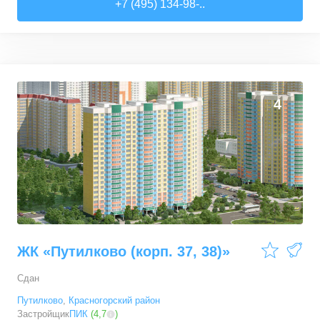
+7 (495) 134-98-..
4
ЖК «Путилково (корп. 37, 38)»
Сдан
Путилково
,
Красногорский район
Застройщик
ПИК
(
4,7
)