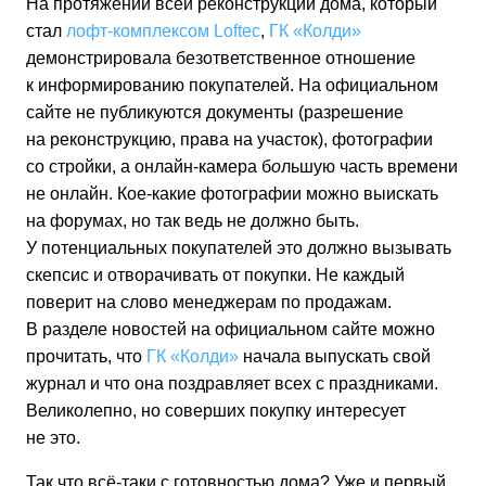
На протяжении всей реконструкции дома, который
стал
лофт-комплексом
Loftec
,
ГК «Колди»
демонстрировала безответственное отношение
к информированию покупателей. На официальном
сайте не публикуются документы (разрешение
на реконструкцию, права на участок), фотографии
со стройки, а
онлайн-камера
б
о
льшую часть времени
не онлайн.
Кое-какие
фотографии можно выискать
на форумах, но так ведь не должно быть.
У потенциальных покупателей это должно вызывать
скепсис и отворачивать от покупки. Не каждый
поверит на слово менеджерам по продажам.
В разделе новостей на официальном сайте можно
прочитать, что
ГК «Колди»
начала выпускать свой
журнал и что она поздравляет всех с праздниками.
Великолепно, но соверших покупку интересует
не это.
Так что
всё-таки
с готовностью дома? Уже и первый