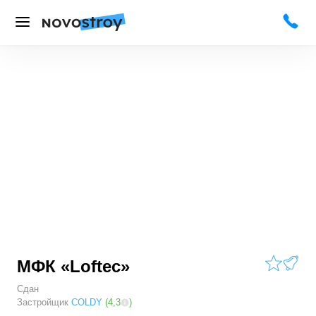
МФК «Loftec»
Сдан
Застройщик
COLDY
(
4,3
)