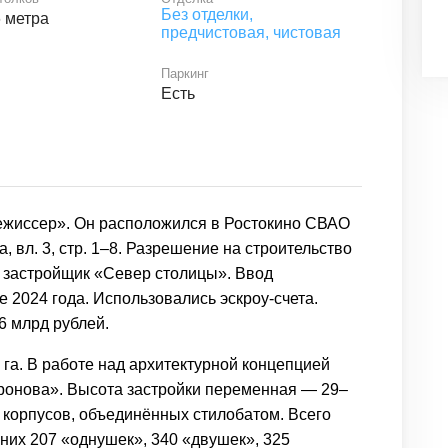
Без отделки
,
6 метра
предчистовая
, чистовая
Паркинг
Есть
ежиccер». Он расположился в Ростокино СВАО
, вл. 3, стр. 1–8. Разрешение на строительство
застройщик «Север столицы»
. Ввод
але 2024 года. Использовались
эскроу-счета
.
6 млрд рублей.
га. В работе над архитектурной концепцией
ронова». Высота застройки переменная — 29–
ёх корпусов, объединённых стилобатом. Всего
 них 207 «однушек», 340 «двушек», 325