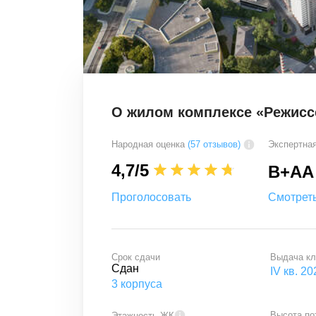
О жилом комплексе «Режисс
Народная оценка
(57 отзывов)
Экспертная
4,7
/5
B+
A
A
Проголосовать
Смотреть
Срок сдачи
Выдача к
Сдан
IV кв. 20
3
корпуса
Высота по
Этажность ЖК