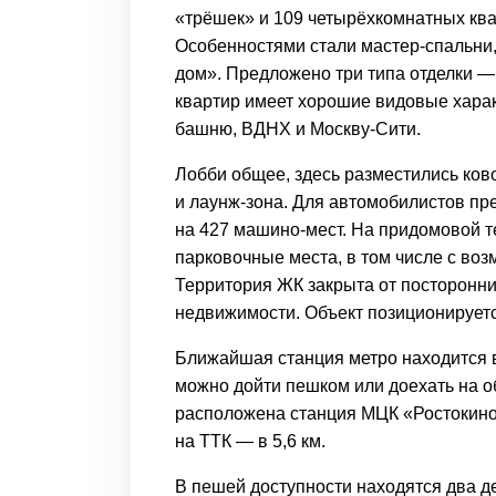
«трёшек» и 109 четырёхкомнатных квар
Особенностями стали
мастер-спальни
дом». Предложено три типа отделки — 
квартир имеет хорошие видовые хара
башню, ВДНХ и
Москву-Сити
.
Лобби общее, здесь разместились ково
и
лаунж-зона
. Для автомобилистов п
на 427
машино-мест
. На придомовой 
парковочные места, в том числе с во
Территория ЖК закрыта от посторонних
недвижимости. Объект позиционирует
Ближайшая станция метро находится в
можно дойти пешком или доехать на о
расположена станция МЦК «Ростокинo»
на ТТК — в 5,6 км.
В пешей доступности находятся два д