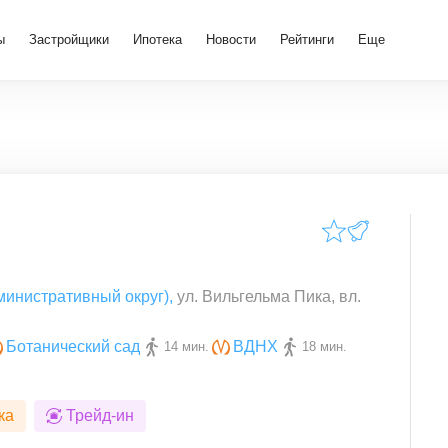
ы
Застройщики
Ипотека
Новости
Рейтинги
Еще
инистративный округ)
,
ул. Вильгельма Пика, вл.
Ботанический сад
ВДНХ
14 мин.
18 мин.
ка
Трейд-ин