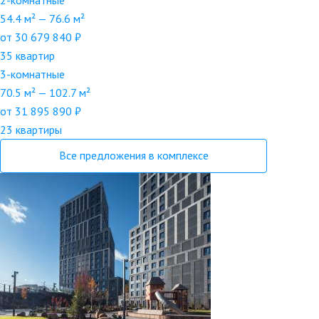
2-комнатные
54.4 м² — 76.6 м²
от 30 679 840 ₽
35 квартир
3-комнатные
70.5 м² — 102.7 м²
от 31 895 890 ₽
23 квартиры
Все предложения в комплексе