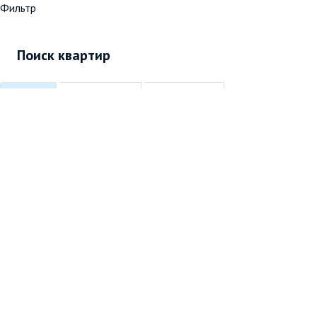
Фильтр
Поиск квартир
Метро
Районы Мск
Районы МО
Локации
Округа
А
Арбатская
50
Б
Бабушкинская
47
В
Волхонка
66