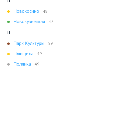
Н
Новокосино
48
Новокузнецкая
47
П
Парк Культуры
59
Плющиха
49
Полянка
49
Т
Третьяковская
47
Х
Ховрино
47
Показать все