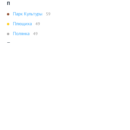
П
Парк Культуры
59
Плющиха
49
Полянка
49
Т
Третьяковская
47
Х
Ховрино
47
Показать все
Портал строящейся недвижимости
Все новостройки Москвы