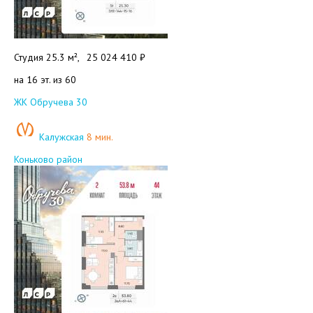
Студия 25.3 м²,
25 024 410 ₽
на 16 эт. из 60
Добавить в избранное
ЖК Обручева 30
Калужская
8 мин.
Коньково район