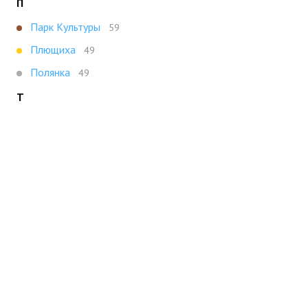
П
Парк Культуры
59
Плющиха
49
Полянка
49
Т
Третьяковская
47
Х
Ховрино
47
Показать все
Портал строящейся недвижимости
Все новостройки Москвы