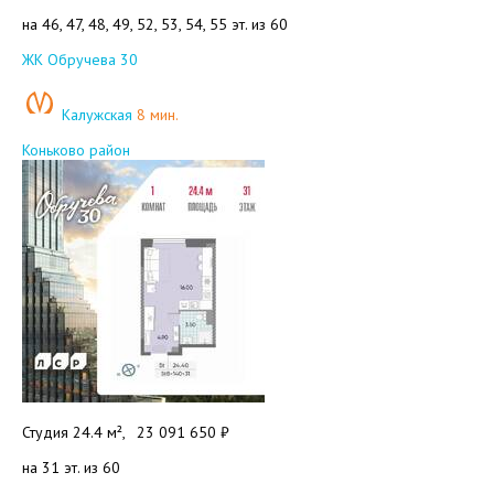
на 46, 47, 48, 49, 52, 53, 54, 55 эт. из 60
Добавить в избранное
ЖК Обручева 30
Калужская
8 мин.
Коньково район
Студия 24.4 м²,
23 091 650 ₽
на 31 эт. из 60