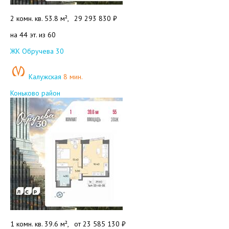
2 комн. кв. 53.8 м²,
29 293 830 ₽
на 44 эт. из 60
Добавить в избранное
ЖК Обручева 30
Калужская
8 мин.
Коньково район
1 комн. кв. 39.6 м²,
от
23 585 130 ₽