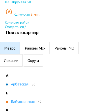
Добавить в избранное
ЖК Обручева 30
Калужская
8 мин.
Коньково район
Смотреть ещё
Поиск квартир
Метро
Районы Мск
Районы МО
Локации
Округа
А
Арбатская
50
Б
Бабушкинская
47
В