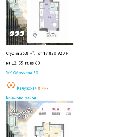
Студия 23.8 м²,
от
17 820 920 ₽
на 12, 55 эт. из 60
Добавить в избранное
ЖК Обручева 30
Калужская
8 мин.
Коньково район