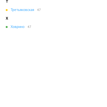
Т
Третьяковская
47
Х
Ховрино
47
Показать все
Портал строящейся недвижимости
Все новостройки Москвы
+7 (495) 909-16-41
Москва
Новостройки