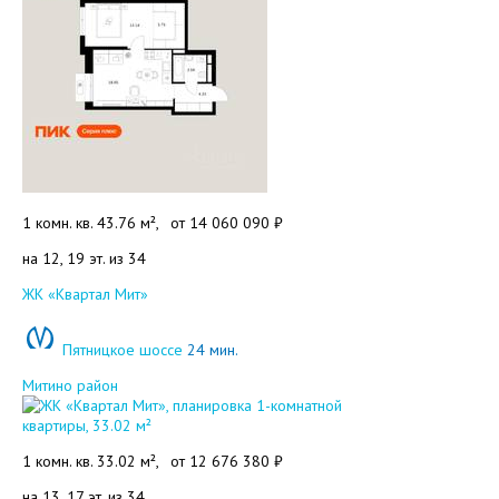
1 комн. кв. 43.76 м²,
от
14 060 090 ₽
на 12, 19 эт. из 34
Добавить в избранное
ЖК «Квартал Мит»
Пятницкое шоссе
24 мин.
Митино район
1 комн. кв. 33.02 м²,
от
12 676 380 ₽
на 13, 17 эт. из 34