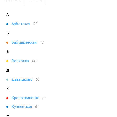
А
Арбатская
50
Б
Бабушкинская
47
В
Волхонка
66
Д
Давыдково
53
К
Кропоткинская
71
Кунцевская
61
М