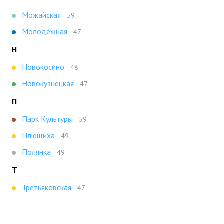
Можайская
59
Молодежная
47
Н
Новокосино
48
Новокузнецкая
47
П
Парк Культуры
59
Плющиха
49
Полянка
49
Т
Третьяковская
47
Х
Ховрино
47