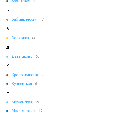
Арбатская
50
Б
Бабушкинская
47
В
Волхонка
66
Д
Давыдково
53
К
Кропоткинская
71
Кунцевская
61
М
Можайская
59
Молодежная
47