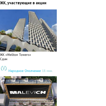
ЖК, участвующие в акции
ЖК «Wellton Towers»
Сдан
Народное Ополчение
18 мин.