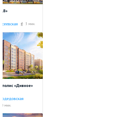
ll8»
ксеевская
3 мин.
иполис «Дивное»
модедовская
10 мин.