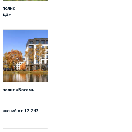
иполис
рица»
иполис «Восемь
ложений
от 12 242