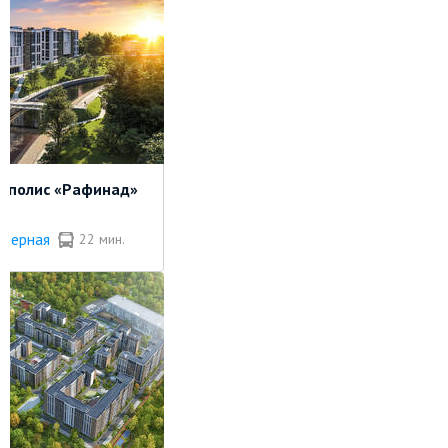
иполис «Рафинад»
анерная
22 мин.