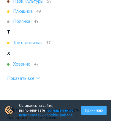
Парк Культуры
59
Плющиха
49
Полянка
49
Т
Третьяковская
47
Х
Ховрино
47
Показать все
Оставаясь на сайте,
Портал строящейся недвижимости
вы принимаете
соглашение об
Принимаю
использовании cookie-файлов
Все новостройки Москвы
+7 (495) 909-16-41