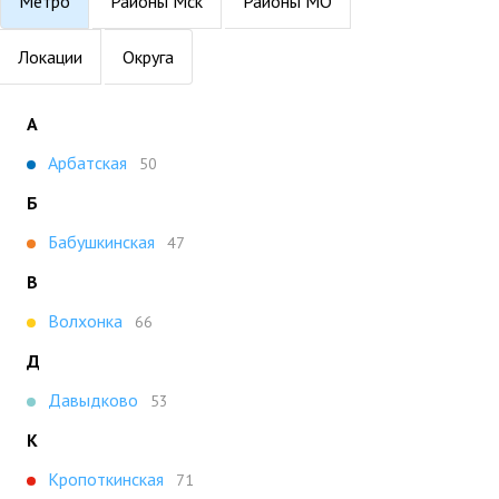
Метро
Районы Мск
Районы МО
Локации
Округа
А
Арбатская
50
Б
Бабушкинская
47
В
Волхонка
66
Д
Давыдково
53
К
Кропоткинская
71