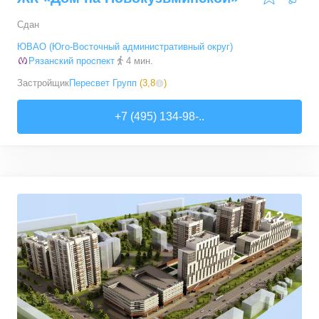
Сдан
ЮВАО (Юго-Восточный административный округ)
Рязанский проспект
4 мин.
Застройщик
Пересвет Групп
(
3,8
)
+7 (495) 134-98-..
4,2