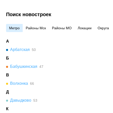
Поиск новостроек
Метро
Районы Мск
Районы МО
Локации
Округа
А
Арбатская
50
Б
Бабушкинская
47
В
Волхонка
66
Д
Давыдково
53
К