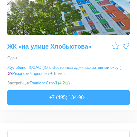
ЖК «на улице Хлобыстова»
Сдан
Жулебино
,
ЮВАО (Юго-Восточный административный округ)
Рязанский проспект
8 мин.
Застройщик
ГлавМосСтрой
(
4,2
)
+7 (495) 134-98-..