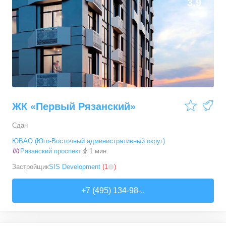
3,9
ЖК «Первый Рязанский»
Сдан
ЮВАО (Юго-Восточный административный округ)
Рязанский проспект
1 мин.
Застройщик
SIS Development
(
1
)
+7 (495) 134-98-..