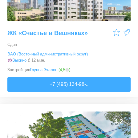
ЖК «Счастье в Вешняках»
Сдан
ВАО (Восточный административный округ)
Выхино
12 мин.
Застройщик
Группа Эталон
(
4,5
)
+7 (495) 134-98-..
0
4,2