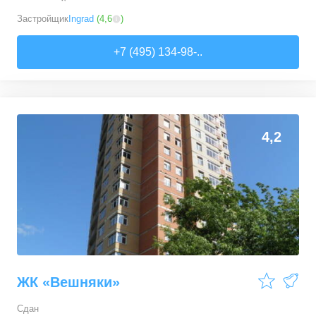
Застройщик
Ingrad
(
4,6
)
+7 (495) 134-98-..
0
0
4,2
ЖК «Вешняки»
Сдан