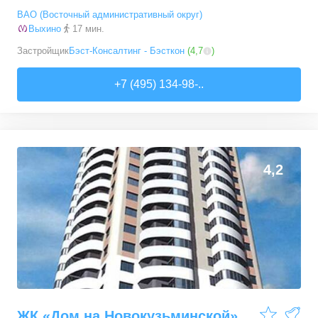
ВАО (Восточный административный округ)
Выхино
17 мин.
Застройщик
Бэст-Консалтинг - Бэсткон
(
4,7
)
+7 (495) 134-98-..
4,2
ЖК «Дом на Новокузьминской»