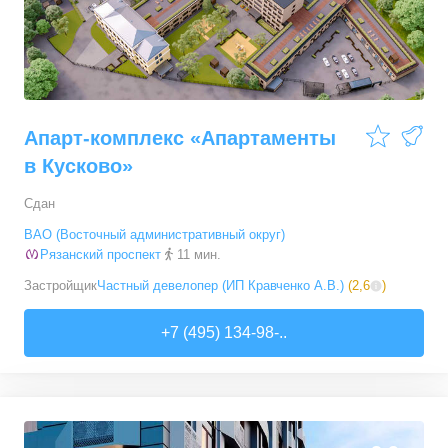
Апарт-комплекс «Апартаменты
в Кусково»
Сдан
ВАО (Восточный административный округ)
Рязанский проспект
11 мин.
Застройщик
Частный девелопер (ИП Кравченко А.В.)
(
2,6
)
+7 (495) 134-98-..