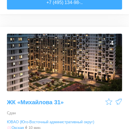
+7 (495) 134-98-..
4
ЖК «Михайлова 31»
Сдан
ЮВАО (Юго-Восточный административный округ)
Окская
10 мин.