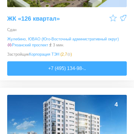
ЖК «126 квартал»
Сдан
Жулебино
,
ЮВАО (Юго-Восточный административный округ)
Рязанский проспект
3 мин.
Застройщик
Корпорация ТЭН
(
2,7
)
+7 (495) 134-98-..
4