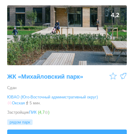
4,2
ЖК «Михайловский парк»
Сдан
ЮВАО (Юго-Восточный административный округ)
Окская
5 мин.
Застройщик
ПИК
(
4,7
)
рядом парк