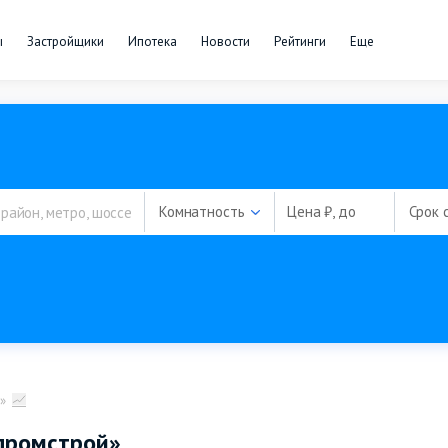
ы
Застройщики
Ипотека
Новости
Рейтинги
Еще
Комнатность
Цена ₽, до
Срок 
»
промстрой»