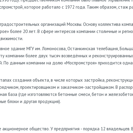
Академическая
3 мин.
промстрой, которое работало с 1972 года. Таким образом, стаж р
 градостроительных организаций Москвы. Основу коллектива комп
ое» более 20 лет. В сфере интересов компании столичные и реги
движимости.
вное здание МГУ им. Ломоносова, Останкинская телебашня, Больш
ету компании более двух тысяч возведённых и реконструированны
. По данным компании на долю «Моспромстроя» приходится одна 
апах создания объекта, в числе которых застройка, реконструкци
Позвонить
дрядчиком, проектировщиком и заказчиком-застройщиком. В распо
ая база (где изготовляются бетонные смеси, бетон и железобет
ФК на улице Ферганская
ные блоки и другая продукция).
ыхино-Жулебино
,
Жулебино
Рязанский проспект
11 мин.
 акционерное общество. У предприятия - порядка 12 владельцев. 