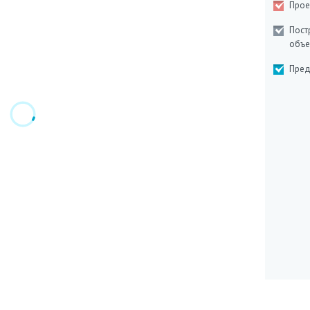
Прое
Пост
объе
Пред