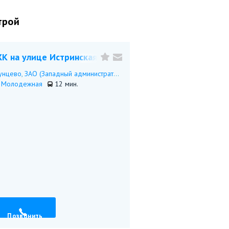
трой
К на улице Истринская
унцево
,
ЗАО (Западный административный округ)
Молодежная
12 мин.
Позвонить