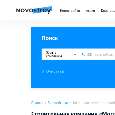
Новостройки
Акции
Квартир
Поиск
Жилые 
комплексы
Очистить
Главная
Застройщики
Застройщик «Моспромстрой
Строительная компания «Мос