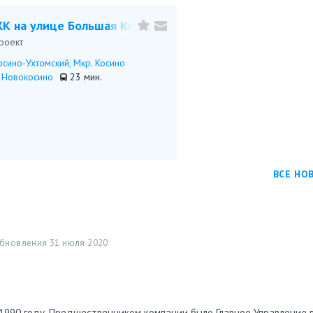
К на улице Большая Косинская
роект
осино-Ухтомский
,
Мкр. Косино
Новокосино
23 мин.
ВСЕ НО
бновления 31 июля 2020
Позвонить
К на улице Профсоюзная
оньково
,
ЮЗАО (Юго-Западный административный округ)
1990 году. Предшественником компании было Главное Управление 