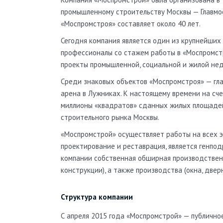
промышленному строительству Москвы — Главмос
«Моспромстроя» составляет около 40 лет.
Сегодня компания является один из крупнейших
профессионалы со стажем работы в «Моспромстр
проекты промышленной, социальной и жилой не
Среди знаковых объектов «Моспромстроя» — гла
арена в Лужниках. К настоящему времени на сч
миллионы «квадратов» сданных жилых площадей
строительного рынка Москвы.
«Моспромстрой» осуществляет работы на всех эт
проектирование и реставрация, является генпо
компании собственная обширная производственн
М
конструкции), а также производства (окна, двер
В
Структура компании
С апреля 2015 года «Моспромстрой» — публичное