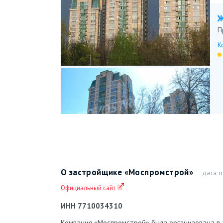
Ж
П
К
О застройщике «Моспромстрой»
дата о
Официальный сайт
Ж
ИНН 7710034310
К
Компания «Моспромстрой» была организована в 