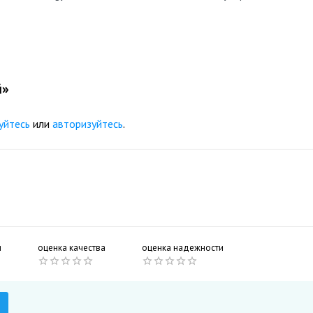
s с общим капиталом почти $10 млрд. Михаил Гуцериев является 
м Российской академии естественных наук.
й»
Позвонить
уйтесь
или
авторизуйтесь
.
и
оценка качества
оценка надежности