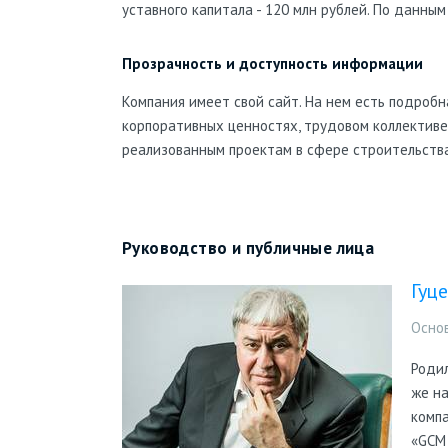
уставного капитала - 120 млн рублей. По данным
ЖК «Каменный цветок»
Сдан
Прозрачность и доступность информации
Ростокино
,
СВАО (Северо-Восточный административный округ)
Ростокино
10 мин.
Компания имеет свой сайт. На нем есть подробн
корпоративных ценностях, трудовом коллективе
реализованным проектам в сфере строительства
Руководство и публичные лица
Ж
Гуц
А
Осно
Позвонить
Родил
же н
компа
«GCM 