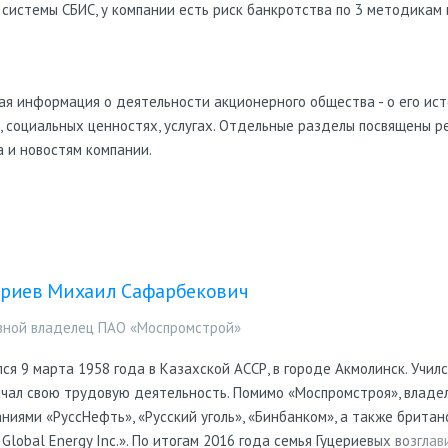
 системы СБИС, у компании есть риск банкротства по 3 методикам и
ая информация о деятельности акционерного общества - о его исто
, социальных ценностях, услугах. Отдельные разделы посвящены р
 и новостям компании.
Позвонить
К на Крестовоздвиженском переулке
ериев Михаил Сафарбекович
рбат
Александровский сад
2 мин.
вной владелец ПАО «Моспромстрой»
ся 9 марта 1958 года в Казахской АССР, в городе Акмолинск. Училс
ачал свою трудовую деятельность. Помимо «Моспромстроя», владе
ниями «РуссНефть», «Русский уголь», «Бинбанком», а также брита
Global Energy Inc.». По итогам 2016 года семья Гуцериевых возглав