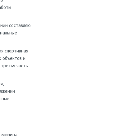
аботы
ании составляю
ональные
ая спортивная
х объектов и
третья часть
я,
ряжении
онные
Величина