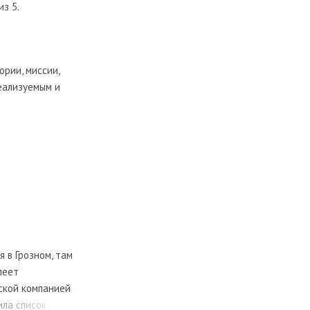
з 5.
рии, миссии,
еализуемым и
я в Грозном, там
леет
нской компанией
ила список