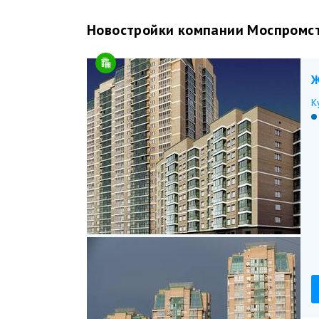
Новостройки компании Моспромс
Ж
К