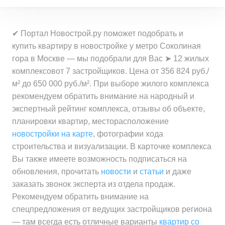
Средняя цена
от 16 035 000 ₽
за квартиру
Минимальная цена
от 356 800 ₽
за квартиру
Минимальная цена
от 27 306 000 ₽
за 1 м²
Средняя цена
от 20 450 000 ₽
✔ Портал Новострой.ру поможет подобрать и
за квартиру
Минимальная цена
от 530 200 ₽
за квартиру
купить квартиру в новостройке у метро Соколиная
Средняя цена
от 437 500 ₽
за 1 м²
гора в Москве — мы подобрали для Вас ➤ 12 жилых
Средняя цена
от 33 772 000 ₽
за 1 м²
Минимальная цена
от 439 900 ₽
комплексовот 7 застройщиков. Цена от 356 824 руб./
за квартиру
Средняя цена
от 586 000 ₽
за 1 м²
м² до 650 000 руб./м². При выборе жилого комплекса
за 1 м²
рекомендуем обратить внимание на народный и
Минимальная цена
от 397 100 ₽
экспертный рейтинг комплекса, отзывы об объекте,
Средняя цена
от 476 000 ₽
за 1 м²
планировки квартир, месторасположение
за 1 м²
новостройки на карте
, фотографии хода
Средняя цена
от 444 300 ₽
строительства и визуализации. В карточке комплекса
за 1 м²
Вы также имеете возможность подписаться на
обновления, прочитать
новости
и
статьи
и даже
заказать звонок эксперта из отдела продаж.
Рекомендуем обратить внимание на
спецпредложения от ведущих застройщиков региона
— там всегда есть отличные варианты
квартир со