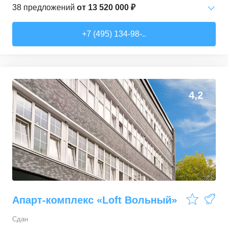
38
предложений
от
13 520 000 ₽
Студии
от
13 520 000 ₽
+7 (495) 134-98-..
20,8
–
28,4
м²
5
предложений
2-комн. кв.
от
19 505 730 ₽
41
–
61
м²
14
предложений
4,2
3-комн. кв.
от
27 306 000 ₽
61,5
–
85,1
м²
15
предложений
4-комн. кв.
от
44 329 000 ₽
91,4
–
107,2
м²
4
предложения
Апарт-комплекс «Loft Вольный»
Сдан