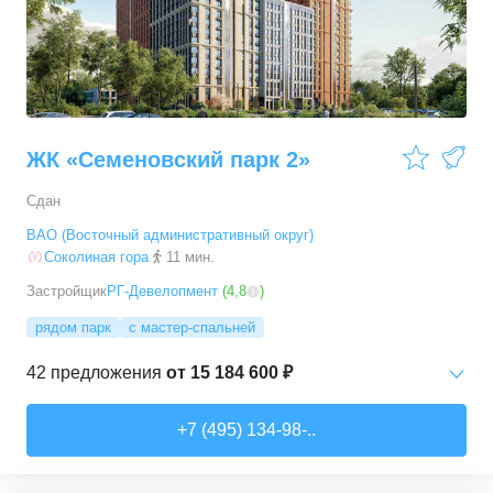
ЖК «Семеновский парк 2»
Сдан
ВАО (Восточный административный округ)
Соколиная гора
11 мин.
Застройщик
РГ-Девелопмент
(
4,8
)
рядом парк
с мастер-спальней
42
предложения
от
15 184 600 ₽
Студии
от
15 184 570 ₽
+7 (495) 134-98-..
24,7
–
34,5
м²
4
предложения