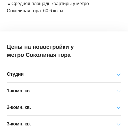
🔹Средняя площадь квартиры у метро
Соколиная гора: 60,6 кв. м.
Цены на новостройки
у
метро Соколиная гора
Студии
Минимальная цена
от 19 506 000 ₽
1-комн. кв.
за квартиру
Минимальная цена
от 13 520 000 ₽
2-комн. кв.
Средняя цена
от 26 651 000 ₽
за квартиру
за квартиру
Минимальная цена
от 19 312 000 ₽
3-комн. кв.