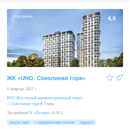
1-комн. кв.
от
19 312 070 ₽
37,6
–
47,2
м²
12
предложений
Рассрочка
4,6
2-комн. кв.
от
21 184 310 ₽
47
–
102,8
м²
22
предложения
3-комн. кв.
от
33 653 200 ₽
78
–
95,3
м²
4
предложения
ЖК «UNO. Соколиная гора»
II квартал 2027 г.
ВАО (Восточный административный округ)
Соколиная гора
3 мин.
Застройщик
ГК «Основа»
(
4,9
)
рядом парк
с панорамными окнами
терраса