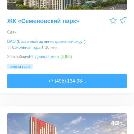
ЖК «Семеновский парк»
Сдан
ВАО (Восточный административный округ)
Соколиная гора
10 мин.
Застройщик
РГ-Девелопмент
(
4,8
)
рядом парк
+7 (495) 134-98-..
4,2