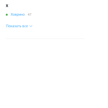
Х
Ховрино
47
Показать все
Портал строящейся недвижимости
Все новостройки Москвы
+7 (495) 909-16-41
Москва
Новостройки
Продажа