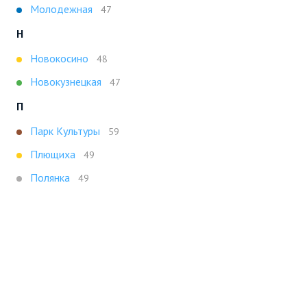
Молодежная
47
Н
Новокосино
48
Новокузнецкая
47
П
Парк Культуры
59
Плющиха
49
Полянка
49
Т
Третьяковская
47
Х
Ховрино
47