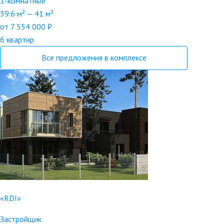
1-комнатные
39.6 м² — 41 м²
от 7 554 000 ₽
6 квартир
Все предложения в комплексе
«RDI»
Застройщик