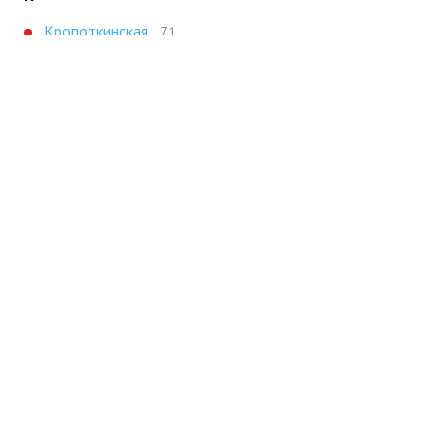
Кропоткинская
71
Кунцевская
61
М
Можайская
59
Молодежная
47
Н
Новокосино
48
Новокузнецкая
47
П
Парк Культуры
59
Плющиха
49
Полянка
49