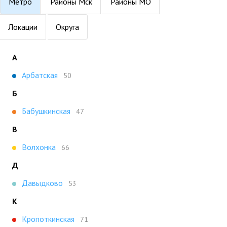
Метро
Районы Мск
Районы МО
Локации
Округа
А
Арбатская
50
Б
Бабушкинская
47
В
Волхонка
66
Д
Давыдково
53
К
Кропоткинская
71