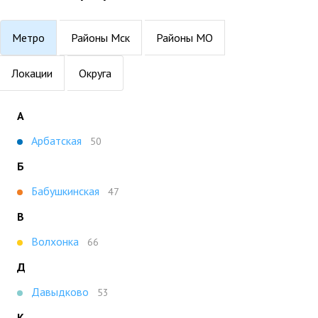
Метро
Районы Мск
Районы МО
Локации
Округа
А
Арбатская
50
Б
Бабушкинская
47
В
Волхонка
66
Д
Давыдково
53
К