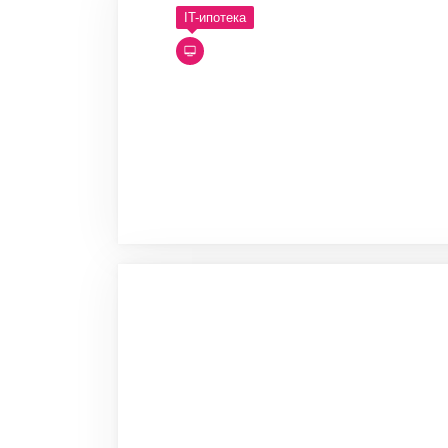
IT-ипотека
0