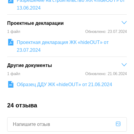
Разрешение на строительство ЖК «hideOUT» от
за 1 м²
Минимальная цена
от
667 000 ₽
13.06.2024
Средняя цена
от
680 000 ₽
за 1 м²
за 1 м²
Проектные декларации
Средняя цена
от
667 000 ₽
1
файл
Обновлено:
23.07.2024
за 1 м²
Проектная декларация ЖК «hideOUT» от
23.07.2024
Другие документы
1
файл
Обновлено:
21.06.2024
Образец ДДУ ЖК «hideOUT» от 21.06.2024
24 отзывa