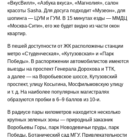
«ВкусВилл», «Азбука вкуса», «Магнолия», салон
красоты Sasha. Для досуга подходит «Музеон», для
шопинга — ЦУМ и ГУМ. В 15 минутах езды — ММДЦ
«Москва-Сити»
, его же будет видно из части окон
квартир.
В пешей доступности от ЖК расположены станции
метро «Студенческая», «Кутузовская» и «Парк
Победы». В распоряжении автомобилистов имеются
выезды на проспект Генерала Дорохова и ТТК,
а далее — на Воробьевское шоссе, Кутузовский
проспект, улицу Косыгина, Мосфильмовскую улицу
и т. д.
На наиболее популярных магистралях
образуются пробки в 6–9 баллов из
10-и
.
В радиусе пары километров находится несколько
крупных зеленых зоны — природный заказник
Воробьевы Горы, парк Новодевичьи пруды, парк
Победы, Ботанический сад МГУ. Привлекательности