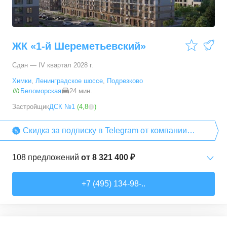
ЖК «1-й Шереметьевский»
Сдан — IV квартал 2028 г.
Химки
,
Ленинградское шоссе
,
Подрезково
Беломорская
24 мин.
Застройщик
ДСК №1
(
4,8
)
Скидка за подписку в Telegram от компании
«ДСК №1»
108
предложений
от
8 321 400 ₽
Студии
от
8 321 400 ₽
+7 (495) 134-98-..
22,1
–
30,1
м²
11
предложений
1-комн. кв.
от
11 527 750 ₽