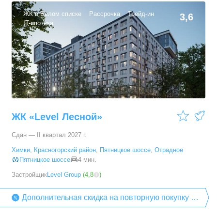
32,5
–
40,3
м²
30
предложений
ЖК в Белом списке
Рассрочка
Трейд-ин
3,6
IT-ипотека
2-комн. кв.
от
14 789 120 ₽
42,7
–
59,5
м²
50
предложений
3-комн. кв.
от
17 794 560 ₽
60,5
–
78,1
м²
17
предложений
ЖК «Level Лесной»
Сдан — II квартал 2027 г.
Химки
,
Красногорский район
,
Пятницкое шоссе
,
Отрадное
Пятницкое шоссе
4 мин.
Застройщик
Level Group
(
4,8
)
Дополнительная скидка на повторную покупку от
компании «Level Group»