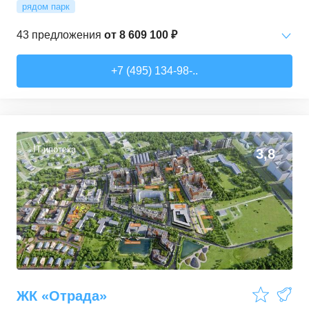
рядом парк
43
предложения
от
8 609 100 ₽
Студии
от
8 609 100 ₽
+7 (495) 134-98-..
26,47
–
30,03
м²
8
предложений
1-комн. кв.
от
11 410 800 ₽
35,82
–
43,94
м²
12
предложений
IT-ипотека
3,8
2-комн. кв.
от
16 773 580 ₽
54,91
–
64,99
м²
14
предложений
3-комн. кв.
от
19 196 980 ₽
70,66
–
81,87
м²
9
предложений
ЖК «Отрада»