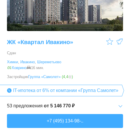
ЖК «Квартал Ивакино»
Сдан
Химки
,
Ивакино
,
Шереметьево
Ховрино
16 мин.
Застройщик
Группа «Самолет»
(
4,4
)
IT-ипотека от 6% от компании «Группа Самолет»
53
предложения
от
5 146 770 ₽
Студии
от
5 146 770 ₽
+7 (495) 134-98-..
22,87
–
34,74
м²
7
предложений