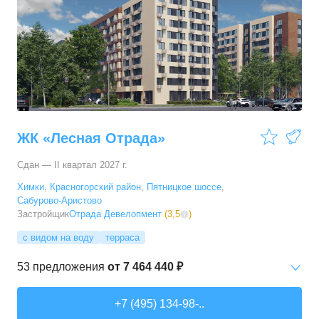
84,6
–
86,1
м²
3
предложения
ЖК «Лесная Отрада»
Сдан — II квартал 2027 г.
Химки
,
Красногорский район
,
Пятницкое шоссе
,
Сабурово-Аристово
Застройщик
Отрада Девелопмент
(
3,5
)
с видом на воду
терраса
53
предложения
от
7 464 440 ₽
1-комн. кв.
от
7 464 440 ₽
+7 (495) 134-98-..
30,8
–
40,7
м²
27
предложений