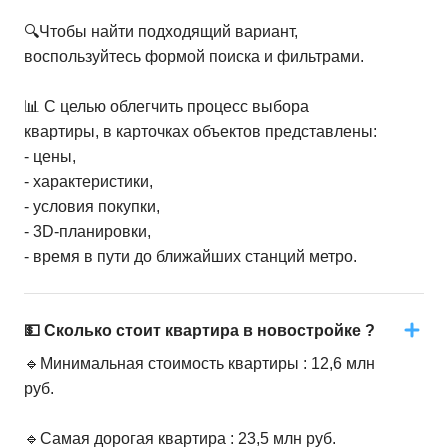
4-комн. кв.
от
21 040 590 ₽
🔍Чтобы найти подходящий вариант,
106,45
–
106,46
м²
2
предложения
воспользуйтесь формой поиска и фильтрами.
📊 С целью облегчить процесс выбора
квартиры, в карточках объектов представлены:
- цены,
- характеристики,
- условия покупки,
- 3D-планировки,
- время в пути до ближайших станций метро.
💵 Сколько стоит квартира в новостройке ?
🔹Минимальная стоимость квартиры : 12,6 млн
руб.
🔹Самая дорогая квартира : 23,5 млн руб.