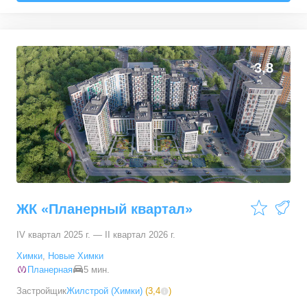
2-комн. кв.
от
11 033 450 ₽
48
–
57,5
м²
17
предложений
3,8
3-комн. кв.
от
15 136 000 ₽
68,3
–
71,4
м²
9
предложений
ЖК «Планерный квартал»
IV квартал 2025 г. — II квартал 2026 г.
Химки
,
Новые Химки
Планерная
5 мин.
Застройщик
Жилстрой (Химки)
(
3,4
)