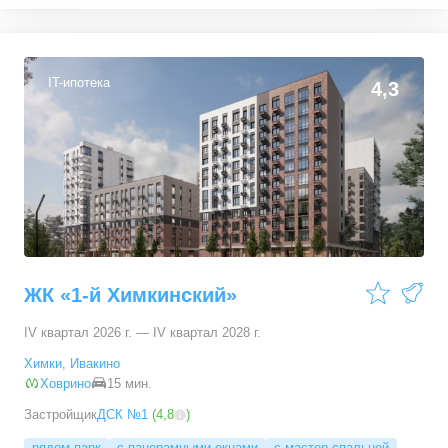
1-комн. кв.
от
6 229 740 ₽
31,96
–
45,32
м²
26
предложений
IT-ипотека
4,3
2-комн. кв.
от
9 073 140 ₽
47,77
–
64,41
м²
11
предложений
3-комн. кв.
от
12 625 710 ₽
74,13
–
81,15
м²
9
предложений
ЖК «1-й Химкинский»
IV квартал 2026 г. — IV квартал 2028 г.
Химки
,
Ивакино
Ховрино
15 мин.
Застройщик
ДСК №1
(
4,8
)
рядом парк
с панорамными окнами
с мастер-спальней