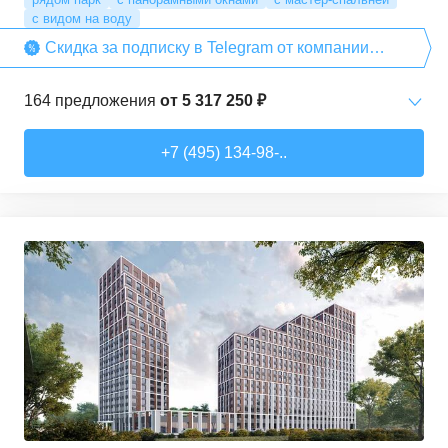
с видом на воду
Скидка за подписку в Telegram от компании
«ДСК №1»
164
предложения
от
5 317 250 ₽
Студии
от
5 317 250 ₽
+7 (495) 134-98-..
19,4
–
28,8
м²
31
предложение
1-комн. кв.
от
7 697 560 ₽
32,2
–
38,9
м²
50
предложений
4,3
2-комн. кв.
от
9 842 550 ₽
40,8
–
63,2
м²
63
предложения
3-комн. кв.
от
13 236 080 ₽
61,8
–
80,8
м²
17
предложений