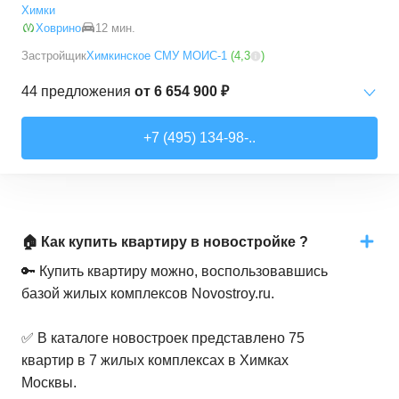
Химки
Ховрино
12 мин.
Застройщик
Химкинское СМУ МОИС-1
(
4,3
)
44
предложения
от
6 654 900 ₽
Студии
от
6 654 900 ₽
+7 (495) 134-98-..
26,06
–
26,07
м²
2
предложения
1-комн. кв.
от
9 220 360 ₽
41,66
–
49,66
м²
10
предложений
🏠 Как купить квартиру в новостройке ?
2-комн. кв.
от
13 494 490 ₽
🔑 Купить квартиру можно, воспользовавшись
66,34
–
75,31
м²
13
предложений
базой жилых комплексов Novostroy.ru.
3-комн. кв.
от
14 068 110 ₽
✅ В каталоге новостроек представлено 75
69,16
–
99,52
м²
17
предложений
квартир в 7 жилых комплексах в Химках
Москвы.