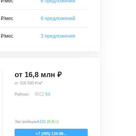
 ₽/мес
6
предложений
 ₽/мес
6
предложений
 ₽/мес
3
предложения
от
16,8
млн ₽
от
316 500 ₽/м²
4
53
Рейтинг:
Застройщик
А101
(
4,9
)
+7 (495) 134-98-..