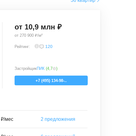
36 квартир
от
10,9
млн ₽
от
270 900 ₽/м²
4
120
Рейтинг:
Застройщик
ПИК
(
4,7
)
+7 (495) 134-98-..
 ₽/мес
2
предложения