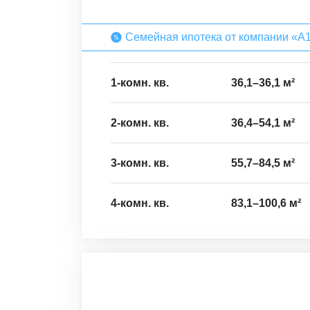
Семейная ипотека от компании «А
1-комн. кв.
36,1
–
36,1
м²
2-комн. кв.
36,4
–
54,1
м²
3-комн. кв.
55,7
–
84,5
м²
4-комн. кв.
83,1
–
100,6
м²