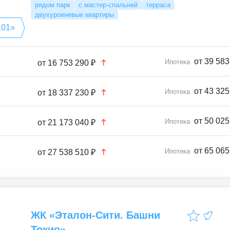
рядом парк
с мастер-спальней
терраса
двухуровневые квартиры
101»
от 39 583
Ипотека
от
16 753 290 ₽
от 43 325
Ипотека
от
18 337 230 ₽
от 50 025
Ипотека
от
21 173 040 ₽
от 65 065
Ипотека
от
27 538 510 ₽
ЖК «Эталон-Сити. Башни
Токио»