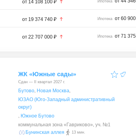
от 44 346
Ипотека
от
14 108 100 ₽
от 60 900
Ипотека
от
19 374 740 ₽
от 71 375
Ипотека
от
22 707 000 ₽
ЖК «Южные сады»
Сдан — II квартал 2027 г.
Бутово
,
Новая Москва
,
ЮЗАО (Юго-Западный административный
округ)
,
Южное Бутово
коммунальная зона «Гавриково», уч. №1
Бунинская аллея
13 мин.