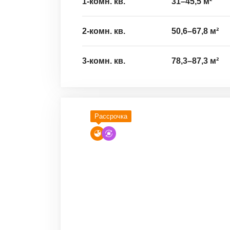
1-комн. кв.
31
–
45,5
м²
2-комн. кв.
50,6
–
67,8
м²
3-комн. кв.
78,3
–
87,3
м²
Рассрочка