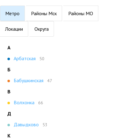
Метро
Районы Мск
Районы МО
Локации
Округа
А
Арбатская
50
Б
Бабушкинская
47
В
Волхонка
66
Д
Давыдково
53
К