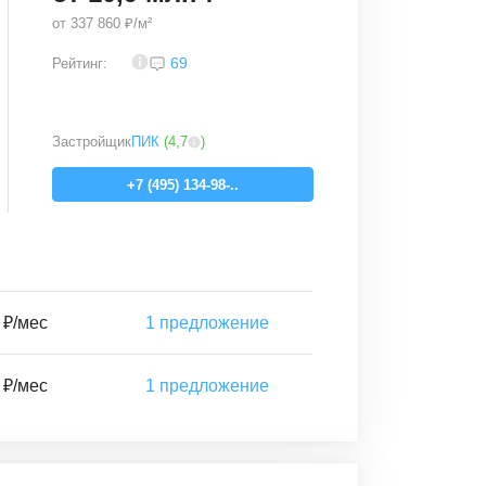
от
337 860 ₽/м²
3,9
69
Рейтинг:
Застройщик
ПИК
(
4,7
)
+7 (495) 134-98-..
 ₽/мес
1
предложение
 ₽/мес
1
предложение