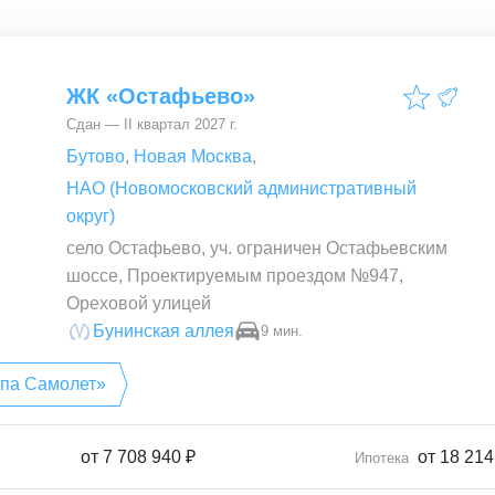
ЖК «Остафьево»
Сдан — II квартал 2027 г.
Бутово
,
Новая Москва
,
НАО (Новомосковский административный
округ)
село Остафьево, уч. ограничен Остафьевским
шоссе, Проектируемым проездом №947,
Ореховой улицей
Бунинская аллея
9 мин.
ппа Самолет»
от
7 708 940 ₽
от 18 214
Ипотека