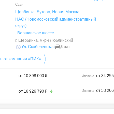
Сдан
Щербинка
,
Бутово
,
Новая Москва
,
НАО (Новомосковский административный
округ)
,
Варшавское шоссе
г. Щербинка, мкрн Люблинский
Ул. Скобелевская
8 мин.
он от компании «ПИК»
от
10 898 000 ₽
от 34 255
Ипотека
от 53 206
Ипотека
от
16 926 790 ₽