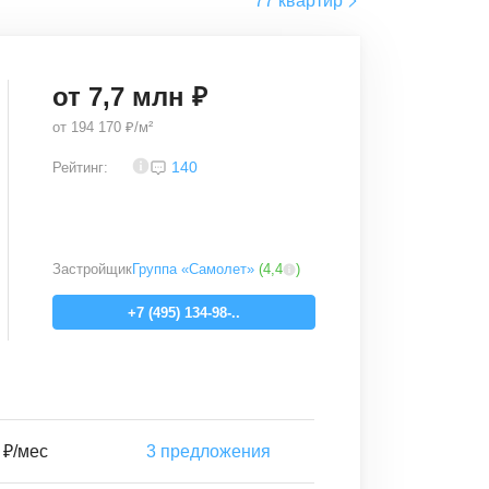
77 квартир
от
7,7
млн ₽
от
194 170 ₽/м²
3,6
140
Рейтинг:
Застройщик
Группа «Самолет»
(
4,4
)
+7 (495) 134-98-..
 ₽/мес
3
предложения