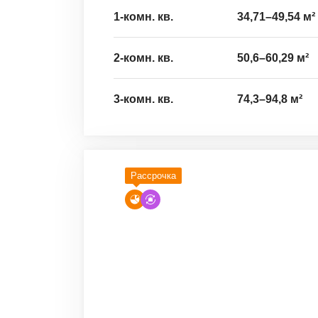
1-комн. кв.
34,71
–
49,54
м²
2-комн. кв.
50,6
–
60,29
м²
3-комн. кв.
74,3
–
94,8
м²
Рассрочка