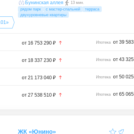
Бунинская аллея
13 мин.
рядом парк
с мастер-спальней
терраса
двухуровневые квартиры
101»
от 39 583
Ипотека
от
16 753 290 ₽
от 43 325
Ипотека
от
18 337 230 ₽
от 50 025
Ипотека
от
21 173 040 ₽
от 65 065
Ипотека
от
27 538 510 ₽
ЖК «Юнино»