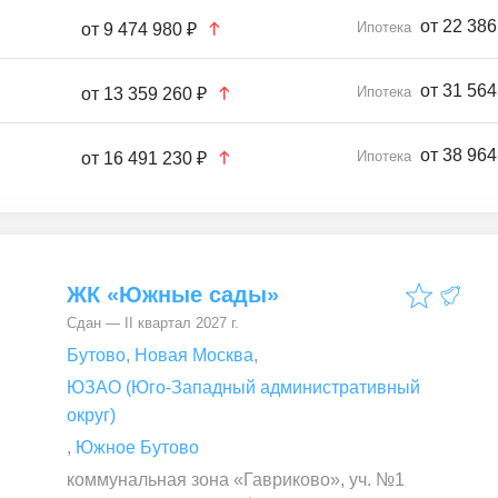
от 22 386
Ипотека
от
9 474 980 ₽
от 31 564
Ипотека
от
13 359 260 ₽
от 38 964
Ипотека
от
16 491 230 ₽
ЖК «Южные сады»
Сдан — II квартал 2027 г.
Бутово
,
Новая Москва
,
ЮЗАО (Юго-Западный административный
округ)
,
Южное Бутово
коммунальная зона «Гавриково», уч. №1