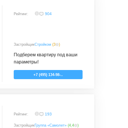
3,4
904
Рейтинг:
Застройщик
Стройком
(
3
)
Подберем квартиру под ваши
параметры!
+7 (495) 134-98-..
3,9
193
Рейтинг:
Застройщик
Группа «Самолет»
(
4,4
)