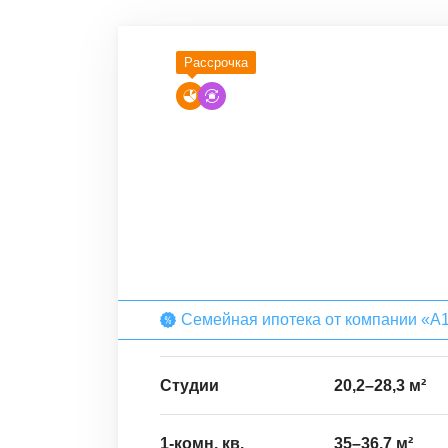
Рассрочка
Семейная ипотека от компании «А
Студии
20,2
–
28,3
м²
1-комн. кв.
35
–
36,7
м²