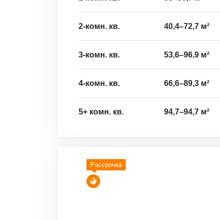
2-комн. кв.
40,4
–
72,7
м²
3-комн. кв.
53,6
–
96,9
м²
4-комн. кв.
66,6
–
89,3
м²
5+ комн. кв.
94,7
–
94,7
м²
Рассрочка