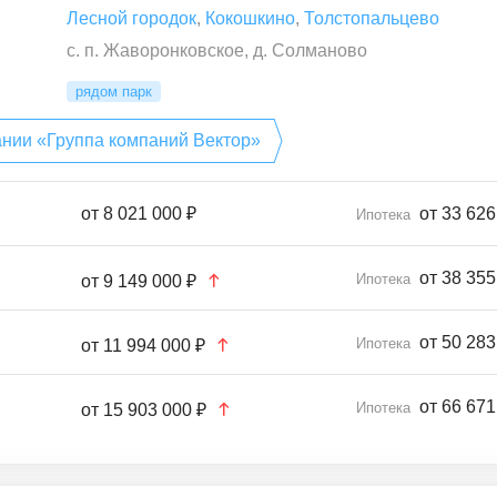
Лесной городок
,
Кокошкино
,
Толстопальцево
с. п. Жаворонковское, д. Солманово
рядом парк
ании «Группа компаний Вектор»
от
8 021 000 ₽
от 33 626
Ипотека
от 38 355
Ипотека
от
9 149 000 ₽
от 50 283
Ипотека
от
11 994 000 ₽
от 66 671
Ипотека
от
15 903 000 ₽