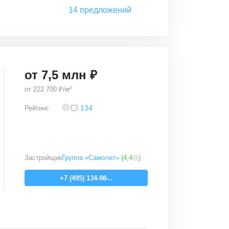
14
предложений
от
7,5
млн ₽
от
222 700 ₽/м²
3,2
134
Рейтинг:
Застройщик
Группа «Самолет»
(
4,4
)
+7 (495) 134-98-..