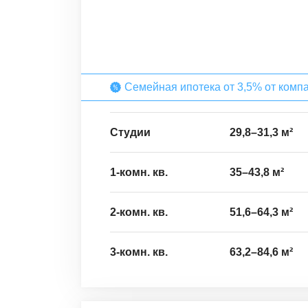
Семейная ипотека от 3,5% от комп
Студии
29,8
–
31,3
м²
1-комн. кв.
35
–
43,8
м²
2-комн. кв.
51,6
–
64,3
м²
3-комн. кв.
63,2
–
84,6
м²