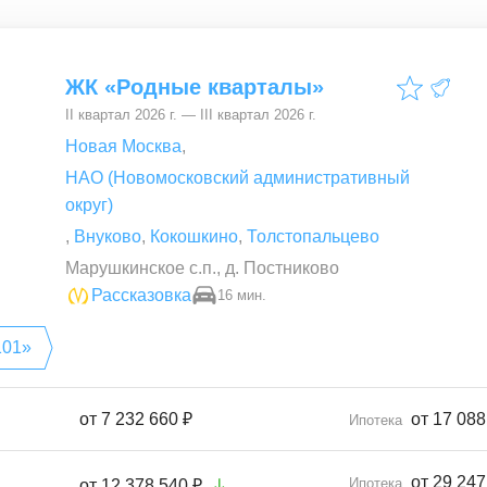
ЖК «Родные кварталы»
II квартал 2026 г. — III квартал 2026 г.
Новая Москва
,
НАО (Новомосковский административный
округ)
,
Внуково
,
Кокошкино
,
Толстопальцево
Марушкинское с.п., д. Постниково
Рассказовка
16 мин.
101»
от
7 232 660 ₽
от 17 088
Ипотека
от 29 247
Ипотека
от
12 378 540 ₽