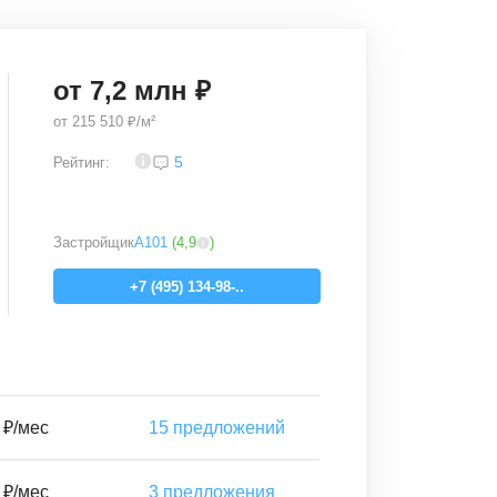
от
7,2
млн ₽
от
215 510 ₽/м²
3,8
5
Рейтинг:
Застройщик
А101
(
4,9
)
+7 (495) 134-98-..
 ₽/мес
15
предложений
 ₽/мес
3
предложения