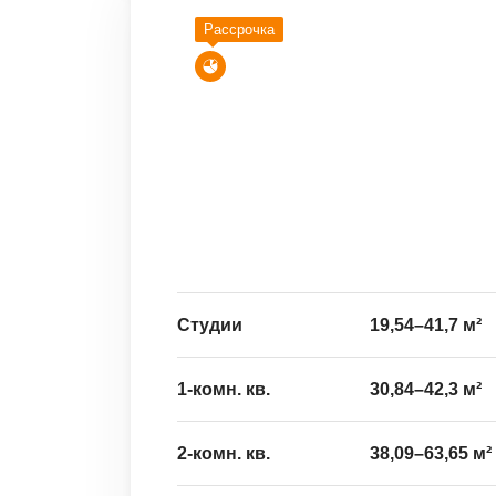
Рассрочка
Студии
19,54
–
41,7
м²
1-комн. кв.
30,84
–
42,3
м²
2-комн. кв.
38,09
–
63,65
м²