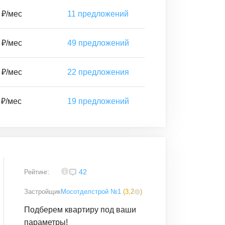
 ₽/мес
11
предложений
 ₽/мес
49
предложений
 ₽/мес
22
предложения
 ₽/мес
19
предложений
3,2
42
Рейтинг:
Застройщик
Мосотделстрой №1
(
3,2
)
Подберем квартиру под ваши
параметры!