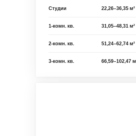
Студии
22,26
–
36,35
м²
1-комн. кв.
31,05
–
48,31
м²
2-комн. кв.
51,24
–
62,74
м²
3-комн. кв.
66,59
–
102,47
м