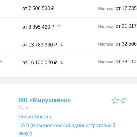
от
7 506 530 ₽
от 17 735
Ипотека
от 21 017
Ипотека
от
8 895 420 ₽
от 32 566
Ипотека
от
13 783 360 ₽
²
от 38 110
Ипотека
от
16 130 020 ₽
ЖК «Марушкино»
Сдан
Новая Москва
,
НАО (Новомосковский административный
округ)