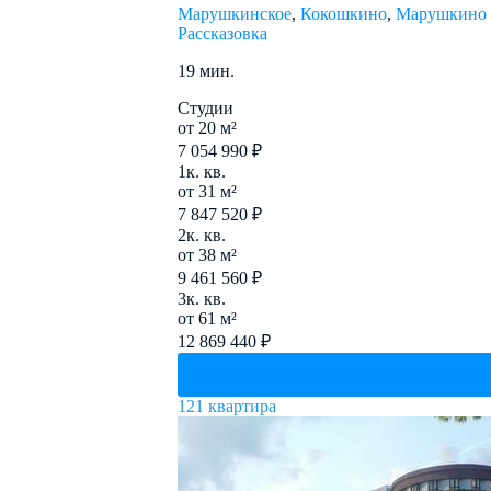
Марушкинское
,
Кокошкино
,
Марушкино
Рассказовка
19 мин.
Студии
от 20 м²
7 054 990 ₽
1к. кв.
от 31 м²
7 847 520 ₽
2к. кв.
от 38 м²
9 461 560 ₽
3к. кв.
от 61 м²
12 869 440 ₽
121 квартира