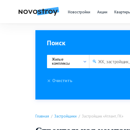
Новостройки
Акции
Квартир
Поиск
Жилые 
комплексы
Очистить
Главная
Застройщики
Застройщик «Атлант, ГК»