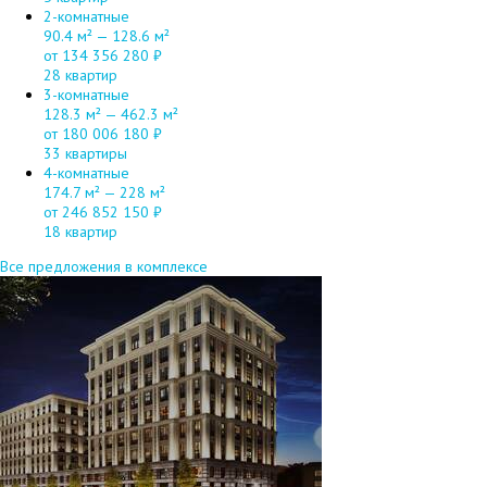
2-комнатные
90.4 м² — 128.6 м²
от 134 356 280 ₽
28 квартир
3-комнатные
128.3 м² — 462.3 м²
от 180 006 180 ₽
33 квартиры
4-комнатные
174.7 м² — 228 м²
от 246 852 150 ₽
18 квартир
Все предложения в комплексе