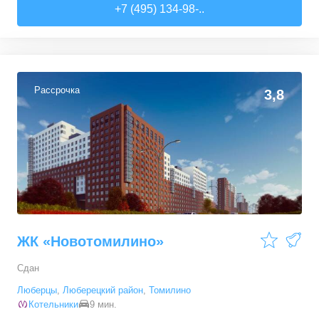
Студии
от
3 951 840 ₽
+7 (495) 134-98-..
21
–
29,2
м²
15
предложений
1-комн. кв.
от
7 187 510 ₽
34,8
–
41,2
м²
12
предложений
Рассрочка
3,8
2-комн. кв.
от
10 139 640 ₽
41,4
–
52,4
м²
4
предложения
ЖК «Новотомилино»
Сдан
Люберцы
,
Люберецкий район
,
Томилино
Котельники
9 мин.