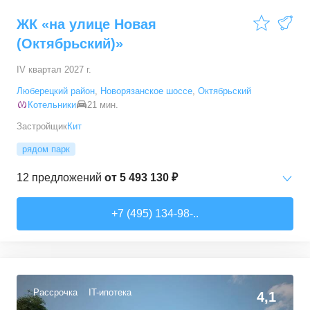
ЖК «на улице Новая
(Октябрьский)»
IV квартал 2027 г.
Люберецкий район
,
Новорязанское шоссе
,
Октябрьский
Котельники
21 мин.
Застройщик
Кит
рядом парк
12
предложений
от
5 493 130 ₽
Студии
от
5 493 130 ₽
+7 (495) 134-98-..
30
–
35,1
м²
4
предложения
1-комн. кв.
от
7 028 570 ₽
39,2
–
41,1
м²
3
предложения
Рассрочка
IT-ипотека
4,1