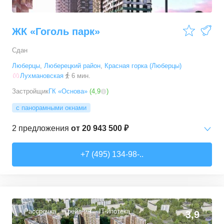
ЖК «Гоголь парк»
Сдан
Люберцы
,
Люберецкий район
,
Красная горка (Люберцы)
Лухмановская
6 мин.
Застройщик
ГК «Основа»
(
4,9
)
с панорамными окнами
2
предложения
от
20 943 500 ₽
3-комн. кв.
от
20 943 540 ₽
+7 (495) 134-98-..
75,7
–
75,8
м²
2
предложения
Рассрочка
Трейд-ин
IT-ипотека
3,9