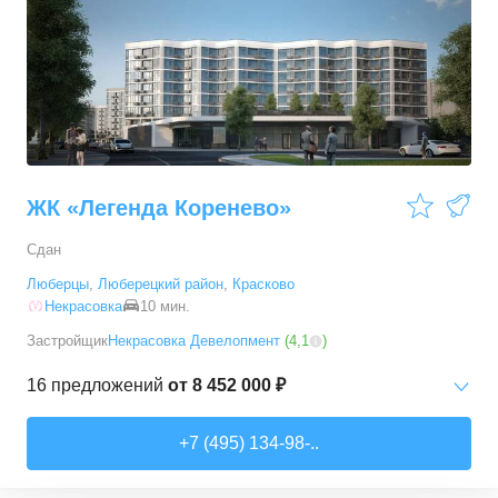
2-комн. кв.
от
8 797 330 ₽
47
–
59,5
м²
4
предложения
3-комн. кв.
от
13 940 340 ₽
75,8
–
75,8
м²
1
предложение
ЖК «Легенда Коренево»
Сдан
Люберцы
,
Люберецкий район
,
Красково
Некрасовка
10 мин.
Застройщик
Некрасовка Девелопмент
(
4,1
)
16
предложений
от
8 452 000 ₽
Студии
от
8 452 000 ₽
+7 (495) 134-98-..
27,9
–
32,8
м²
7
предложений