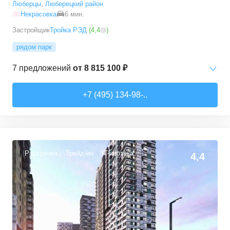
Люберцы
,
Люберецкий район
Некрасовка
6 мин.
Застройщик
Тройка РЭД
(
4,4
)
рядом парк
7
предложений
от
8 815 100 ₽
Студии
от
8 815 100 ₽
+7 (495) 134-98-..
28,8
–
29,7
м²
4
предложения
1-комн. кв.
от
16 000 000 ₽
45,3
–
45,3
м²
1
предложение
Рассрочка
Трейд-ин
IT-ипотека
4,4
2-комн. кв.
от
9 968 200 ₽
47,8
–
54,1
м²
2
предложения