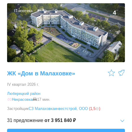
22,82
–
54,3
м²
64
предложения
IT-ипотека
4
2-комн. кв.
от
5 825 910 ₽
32,92
–
60,32
м²
29
предложений
3-комн. кв.
от
9 786 520 ₽
54,28
–
88,2
м²
19
предложений
ЖК «Дом в Малаховке»
IV квартал 2026 г.
Люберецкий район
Некрасовка
17 мин.
Застройщик
СЗ Малаховкаинвестстрой, ООО
(
1,5
)
31
предложение
от
3 951 840 ₽