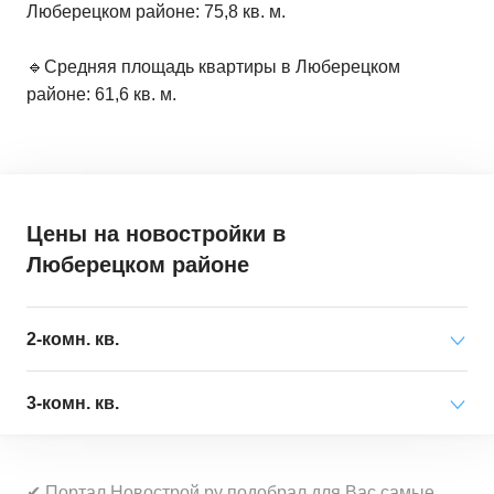
Люберецком районе: 75,8 кв. м.
🔹Средняя площадь квартиры в Люберецком
районе: 61,6 кв. м.
Цены на новостройки
в
Люберецком районе
2-комн. кв.
Минимальная цена
от 20 944 000 ₽
3-комн. кв.
за квартиру
Минимальная цена
от 17 415 000 ₽
Средняя цена
от 21 108 000 ₽
✔ Портал Новострой.ру подобрал для Вас самые
за квартиру