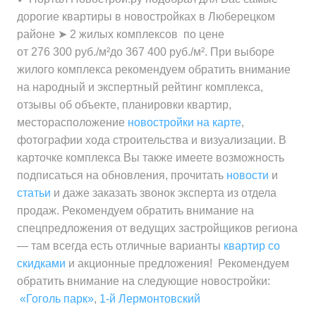
за квартиру
дорогие квартиры в новостройках в Люберецком
районе ➤ 2 жилых комплексов по цене
Средняя цена
от 18 339 000 ₽
Минимальная цена
от 276 300 ₽
от 276 300 руб./м²до 367 400 руб./м². При выборе
за квартиру
за 1 м²
жилого комплекса рекомендуем обратить внимание
на народный и экспертный рейтинг комплекса,
Минимальная цена
от 328 900 ₽
отзывы об объекте, планировки квартир,
Средняя цена
от 278 700 ₽
за 1 м²
месторасположение
новостройки на карте
,
за 1 м²
фотографии хода строительства и визуализации. В
Средняя цена
от 351 800 ₽
карточке комплекса Вы также имеете возможность
за 1 м²
подписаться на обновления, прочитать
новости
и
статьи
и даже заказать звонок эксперта из отдела
продаж. Рекомендуем обратить внимание на
спецпредложения от ведущих застройщиков региона
— там всегда есть отличные варианты
квартир со
скидками
и акционные предложения! Рекомендуем
обратить внимание на следующие новостройки:
«Гоголь парк»
,
1-й Лермонтовский