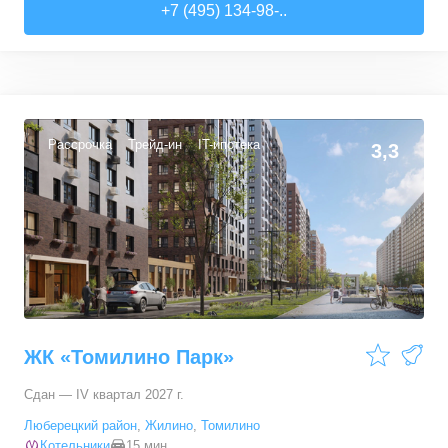
+7 (495) 134-98-..
47,4
–
54,7
м²
3
предложения
Рассрочка
Трейд-ин
IT-ипотека
3,3
ЖК «Томилино Парк»
Сдан — IV квартал 2027 г.
Люберецкий район
,
Жилино
,
Томилино
Котельники
15 мин.