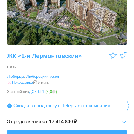
ЖК «1-й Лермонтовский»
Сдан
Люберцы
,
Люберецкий район
Некрасовка
5 мин.
Застройщик
ДСК №1
(
4,8
)
Скидка за подписку в Telegram от компании
«ДСК №1»
3
предложения
от
17 414 800 ₽
2-комн. кв.
от
17 414 760 ₽