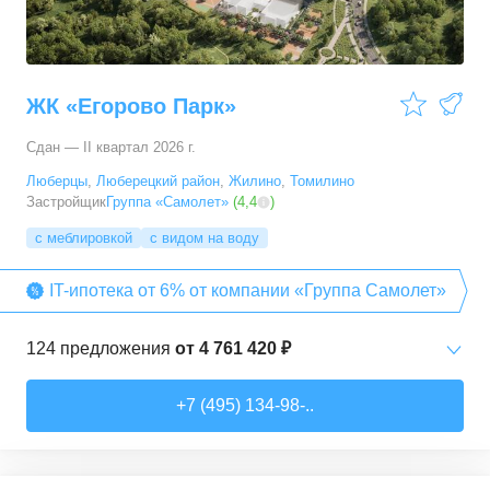
ЖК «Егорово Парк»
Сдан — II квартал 2026 г.
Люберцы
,
Люберецкий район
,
Жилино
,
Томилино
Застройщик
Группа «Самолет»
(
4,4
)
с меблировкой
с видом на воду
IT-ипотека от 6% от компании «Группа Самолет»
124
предложения
от
4 761 420 ₽
Студии
от
6 369 830 ₽
+7 (495) 134-98-..
22,28
–
31,6
м²
12
предложений
1-комн. кв.
от
4 761 420 ₽