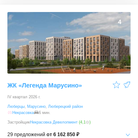
1-комн. кв.
от
9 875 000 ₽
32,7
–
33,1
м²
4
предложения
4
2-комн. кв.
от
15 678 000 ₽
53,4
–
53,8
м²
5
предложений
ЖК «Легенда Марусино»
IV квартал 2026 г.
Люберцы
,
Марусино
,
Люберецкий район
Некрасовка
6 мин.
Застройщик
Некрасовка Девелопмент
(
4,1
)
29
предложений
от
6 162 850 ₽