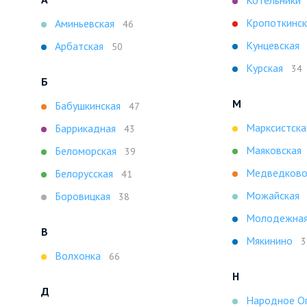
Кропоткинск
Аминьевская
46
Кунцевская
Арбатская
50
Курская
34
Б
М
Бабушкинская
47
Марксистска
Баррикадная
43
Маяковская
Беломорская
39
Медведков
Белорусская
41
Можайская
Боровицкая
38
Молодежна
В
Мякинино
3
Волхонка
66
Н
Д
Народное О