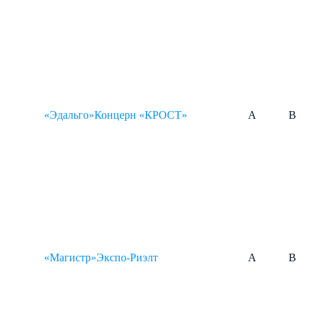
«Эдальго»
Концерн «КРОСТ»
A
B
«Магистр»
Экспо-Риэлт
A
B