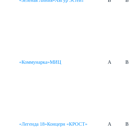
«Зеленая Линия»
Авгур Эстейт
B
B
«Коммунарка»
МИЦ
A
B
«Легенда 18»
Концерн «КРОСТ»
A
B