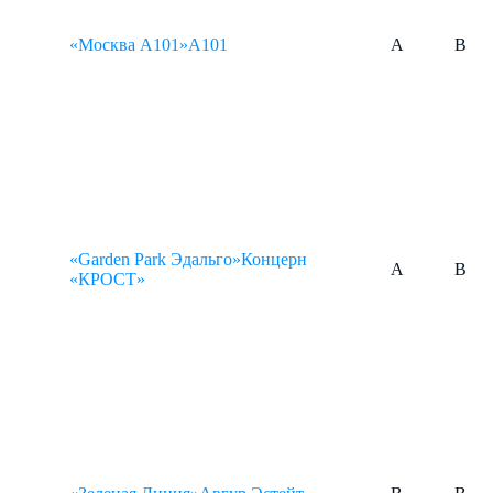
«Москва А101»
А101
A
B
«Garden Park Эдальго»
Концерн
A
B
«КРОСТ»