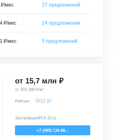
 ₽/мес
27
предложений
4 ₽/мес
24
предложения
1 ₽/мес
5
предложений
от
15,7
млн ₽
от
303 280 ₽/м²
4
37
Рейтинг:
Застройщик
ФСК
(
5
)
+7 (495) 134-98-..