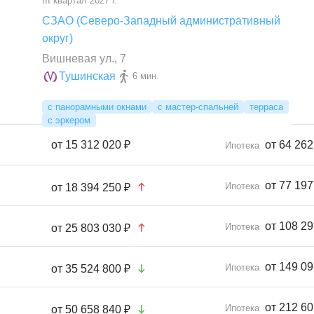
III квартал 2027 г.
СЗАО (Северо-Западный административный
округ)
Вишневая ул., 7
Тушинская
6 мин.
с панорамными окнами
с мастер-спальней
терраса
с эркером
от
15 312 020 ₽
от 64 262
Ипотека
от 77 197
Ипотека
от
18 394 250 ₽
от 108 29
Ипотека
от
25 803 030 ₽
от 149 09
Ипотека
от
35 524 800 ₽
от 212 60
Ипотека
от
50 658 840 ₽