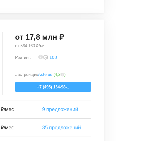
от
17,8
млн ₽
от
564 160 ₽/м²
3,8
108
Рейтинг:
Застройщик
Asterus
(
4,2
)
+7 (495) 134-98-..
 ₽/мес
9
предложений
 ₽/мес
35
предложений