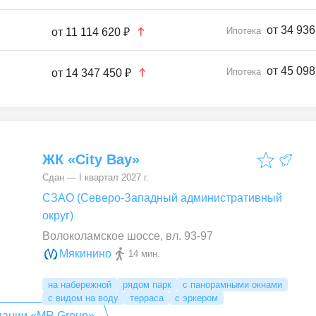
от 34 936
Ипотека
от
11 114 620 ₽
от 45 098
Ипотека
от
14 347 450 ₽
ЖК «City Bay»
Сдан — I квартал 2027 г.
СЗАО (Северо-Западный административный
округ)
Волоколамское шоссе, вл. 93-97
Мякинино
14 мин.
на набережной
рядом парк
с панорамными окнами
с видом на воду
терраса
с эркером
уги партнеров от компании «MR Group»