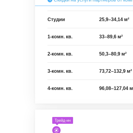
Студии
25,9
–
34,14
м²
1-комн. кв.
33
–
89,6
м²
2-комн. кв.
50,3
–
80,9
м²
3-комн. кв.
73,72
–
132,9
м²
4-комн. кв.
96,08
–
127,04
м
Трейд-ин