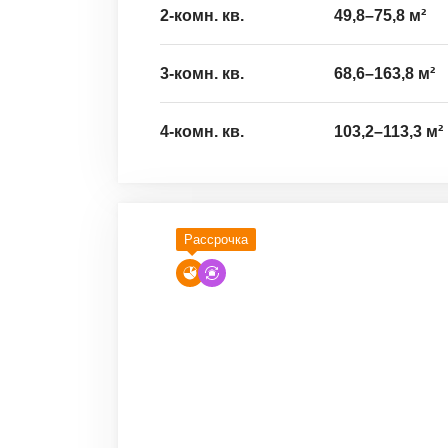
2-комн. кв.
49,8
–
75,8
м²
3-комн. кв.
68,6
–
163,8
м²
4-комн. кв.
103,2
–
113,3
м²
Рассрочка