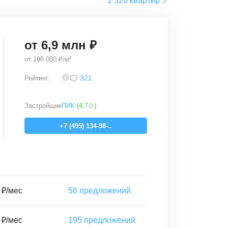
1 326 квартир
от
6,9
млн ₽
от
196 080 ₽/м²
3,8
321
Рейтинг:
Застройщик
ПИК
(
4,7
)
+7 (495) 134-98-..
 ₽/мес
56
предложений
 ₽/мес
195
предложений