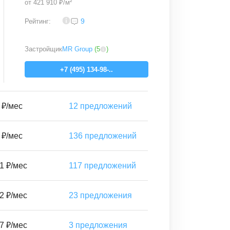
от
421 910 ₽/м²
4,6
9
Рейтинг:
Застройщик
MR Group
(
5
)
+7 (495) 134-98-..
 ₽/мес
12
предложений
 ₽/мес
136
предложений
1 ₽/мес
117
предложений
2 ₽/мес
23
предложения
7 ₽/мес
3
предложения