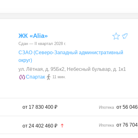
ЖК «Alia»
Сдан — II квартал 2028 г.
СЗАО (Северо-Западный административный
округ)
ул. Лётная, д. 95Бк2, Небесный бульвар, д. 1к1
Спартак
11 мин.
от
17 830 400 ₽
от 56 046
Ипотека
от 76 704
Ипотека
от
24 402 460 ₽