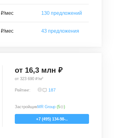
 ₽/мес
130
предложений
 ₽/мес
43
предложения
от
16,3
млн ₽
от
323 690 ₽/м²
4,3
187
Рейтинг:
Застройщик
MR Group
(
5
)
+7 (495) 134-98-..