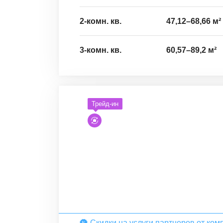
2-комн. кв.
47,12
–
68,66
м²
3-комн. кв.
60,57
–
89,2
м²
Трейд-ин
Скидки на усл