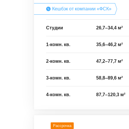
Кешбэк от компании «ФСК»
Студии
26,7
–
34,4
м²
1-комн. кв.
35,6
–
46,2
м²
2-комн. кв.
47,2
–
77,7
м²
3-комн. кв.
58,8
–
89,6
м²
4-комн. кв.
87,7
–
120,3
м²
Рассрочка