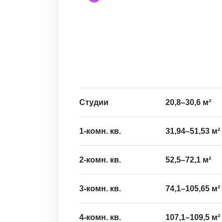
Студии
20,8
–
30,6
м²
1-комн. кв.
31,94
–
51,53
м²
2-комн. кв.
52,5
–
72,1
м²
3-комн. кв.
74,1
–
105,65
м²
4-комн. кв.
107,1
–
109,5
м²