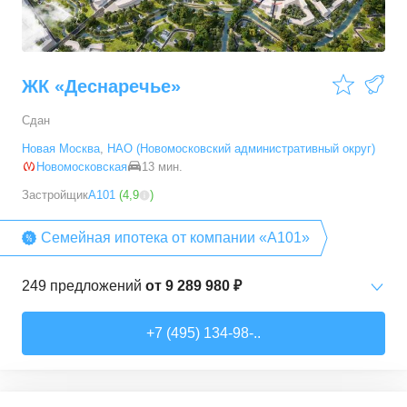
ЖК «Деснаречье»
Сдан
Новая Москва
,
НАО (Новомосковский административный округ)
Новомосковская
13 мин.
Застройщик
А101
(
4,9
)
Семейная ипотека от компании «А101»
249
предложений
от
9 289 980 ₽
Студии
от
9 289 980 ₽
+7 (495) 134-98-..
20,2
–
33,3
м²
14
предложений
1-комн. кв.
от
11 467 530 ₽