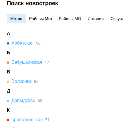
Поиск новостроек
Метро
Районы Мск
Районы МО
Локации
Округа
А
Арбатская
50
Б
Бабушкинская
47
В
Волхонка
66
Д
Давыдково
53
К
Кропоткинская
71