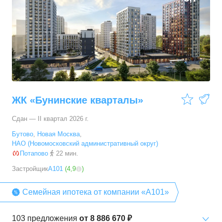
ЖК «Бунинские кварталы»
Сдан — II квартал 2026 г.
Бутово
,
Новая Москва
,
НАО (Новомосковский административный округ)
Потапово
22 мин.
Застройщик
А101
(
4,9
)
Семейная ипотека от компании «А101»
103
предложения
от
8 886 670 ₽