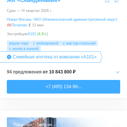
ЖК «Скандинавия»
Сдан — III квартал 2026 г.
Новая Москва
,
НАО (Новомосковский административный округ)
Потапово
13 мин.
Застройщик
А101
(
4,9
)
рядом парк
с меблировкой
с мастер-спальней
с окном в ванной
Семейная ипотека от компании «А101»
94
предложения
от
10 843 800 ₽
Студии
от
10 843 830 ₽
+7 (495) 134-98-..
20,4
–
33,5
м²
6
предложений
1-комн. кв.
от
16 052 930 ₽
29,7
–
54,9
м²
8
предложений
Рассрочка
Трейд-ин
3,6