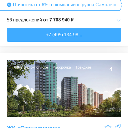
IT-ипотека от 6% от компании «Группа Самолет»
56
предложений
от
7 708 940 ₽
Студии
от
7 708 940 ₽
+7 (495) 134-98-..
22,54
–
27,57
м²
3
предложения
1-комн. кв.
от
9 474 980 ₽
34,71
–
49,54
м²
22
предложения
ЖК в Белом списке
Рассрочка
Трейд-ин
4
2-комн. кв.
от
13 359 260 ₽
50,6
–
60,29
м²
9
предложений
3-комн. кв.
от
16 491 230 ₽
74,3
–
94,8
м²
22
предложения