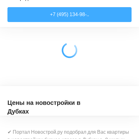
Студии
от
7 818 510 ₽
+7 (495) 134-98-..
21,52
–
28,99
м²
17
предложений
1-комн. кв.
от
9 079 910 ₽
28,6
–
44,16
м²
62
предложения
2-комн. кв.
от
12 322 100 ₽
41,46
–
79,27
м²
33
предложения
3-комн. кв.
от
18 907 030 ₽
72,9
–
97,93
м²
12
предложений
Цены на новостройки
в
Дубках
✔ Портал Новострой.ру подобрал для Вас квартиры