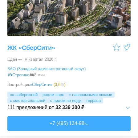
3-комн. кв.
от
17 498 090 ₽
76,45
–
81,28
м²
11
предложений
4-комн. кв.
от
24 367 690 ₽
100,1
–
100,1
м²
1
предложение
ЖК «СберСити»
Сдан — IV квартал 2028 г.
ЗАО (Западный административный округ)
Строгино
8 мин.
Застройщик
«СберСити»
(
3,6
)
на набережной
рядом парк
с панорамными окнами
с мастер-спальней
с видом на воду
терраса
111
предложений
от
32 339 300 ₽
Студии
от
52 215 150 ₽
+7 (495) 134-98-..
65,87
–
74,36
м²
2
предложения