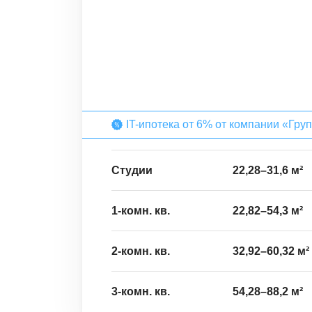
IT-ипотека от 6% от компании «Гру
Студии
22,28
–
31,6
м²
1-комн. кв.
22,82
–
54,3
м²
2-комн. кв.
32,92
–
60,32
м²
3-комн. кв.
54,28
–
88,2
м²