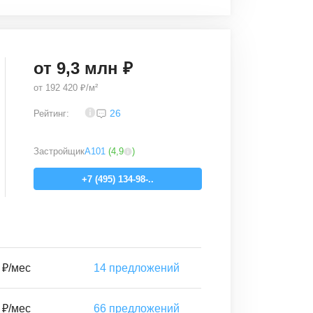
от
9,3
млн ₽
от
192 420 ₽/м²
3,8
26
Рейтинг:
Застройщик
А101
(
4,9
)
+7 (495) 134-98-..
 ₽/мес
14
предложений
 ₽/мес
66
предложений