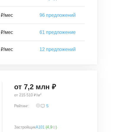
 ₽/мес
96
предложений
 ₽/мес
61
предложение
 ₽/мес
12
предложений
от
7,2
млн ₽
от
215 510 ₽/м²
3,8
5
Рейтинг:
Застройщик
А101
(
4,9
)