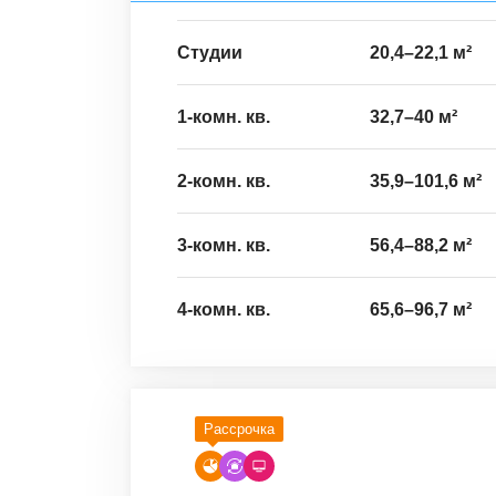
Студии
20,4
–
22,1
м²
1-комн. кв.
32,7
–
40
м²
2-комн. кв.
35,9
–
101,6
м²
3-комн. кв.
56,4
–
88,2
м²
4-комн. кв.
65,6
–
96,7
м²
Рассрочка