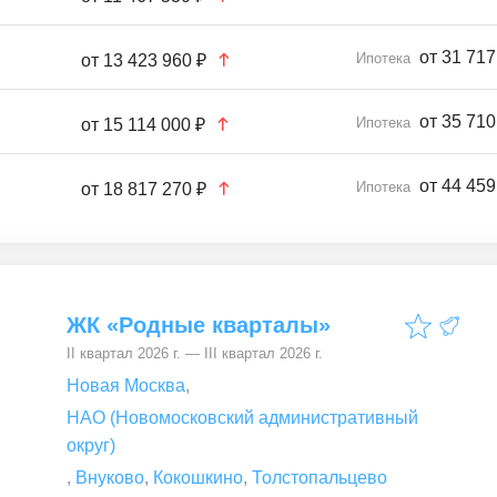
от 31 717
Ипотека
от
13 423 960 ₽
от 35 710
Ипотека
от
15 114 000 ₽
от 44 459
Ипотека
от
18 817 270 ₽
ЖК «Родные кварталы»
II квартал 2026 г. — III квартал 2026 г.
Новая Москва
,
НАО (Новомосковский административный
округ)
,
Внуково
,
Кокошкино
,
Толстопальцево