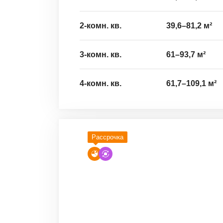
2-комн. кв.
39,6
–
81,2
м²
3-комн. кв.
61
–
93,7
м²
4-комн. кв.
61,7
–
109,1
м²
Рассрочка