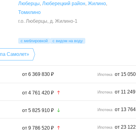
Люберцы
,
Люберецкий район
,
Жилино
,
Томилино
г.о. Люберцы, д. Жилино-1
с меблировкой
с видом на воду
ппа Самолет»
от
6 369 830 ₽
от 15 050
Ипотека
от 11 249
Ипотека
от
4 761 420 ₽
от 13 764
Ипотека
от
5 825 910 ₽
от 23 122
Ипотека
от
9 786 520 ₽