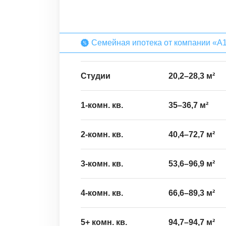
Семейная ипотека от компании «А
Студии
20,2
–
28,3
м²
1-комн. кв.
35
–
36,7
м²
2-комн. кв.
40,4
–
72,7
м²
3-комн. кв.
53,6
–
96,9
м²
4-комн. кв.
66,6
–
89,3
м²
5+ комн. кв.
94,7
–
94,7
м²