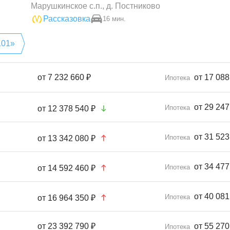
Марушкинское с.п., д. Постниково
Рассказовка
16 мин.
101»
от
7 232 660 ₽
от 17 088
Ипотека
от 29 247
Ипотека
от
12 378 540 ₽
от 31 523
Ипотека
от
13 342 080 ₽
от 34 477
Ипотека
от
14 592 460 ₽
от 40 081
Ипотека
от
16 964 350 ₽
от
23 392 790 ₽
от 55 270
Ипотека