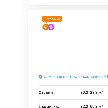
Рассрочка
Семейная ипотека от компании «А
Студии
20,2
–
33,3
м²
1-комн. кв.
32,2
–
60,2
м²