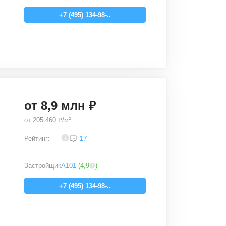
+7 (495) 134-98-..
от
8,9
млн ₽
от
205 460 ₽/м²
3,7
17
Рейтинг:
Застройщик
А101
(
4,9
)
+7 (495) 134-98-..