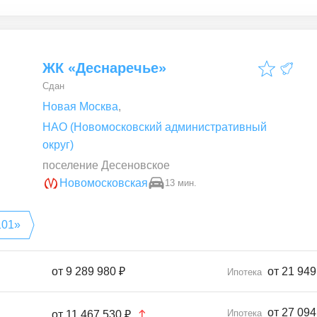
ЖК «Деснаречье»
Сдан
Новая Москва
,
НАО (Новомосковский административный
округ)
поселение Десеновское
Новомосковская
13 мин.
101»
от
9 289 980 ₽
от 21 949
Ипотека
от 27 094
Ипотека
от
11 467 530 ₽