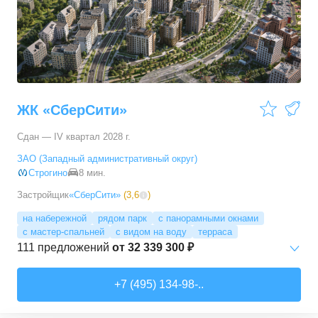
3-комн. кв.
от
17 498 090 ₽
76,45
–
81,28
м²
11
предложений
4-комн. кв.
от
24 367 690 ₽
100,1
–
100,1
м²
1
предложение
ЖК «СберСити»
Сдан — IV квартал 2028 г.
ЗАО (Западный административный округ)
Строгино
8 мин.
Застройщик
«СберСити»
(
3,6
)
на набережной
рядом парк
с панорамными окнами
с мастер-спальней
с видом на воду
терраса
111
предложений
от
32 339 300 ₽
Студии
от
52 215 150 ₽
+7 (495) 134-98-..
65,87
–
74,36
м²
2
предложения