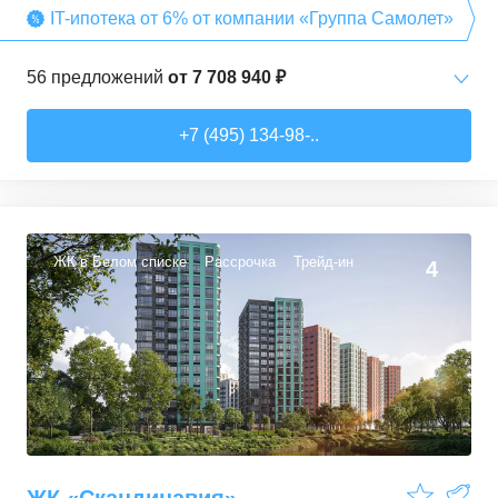
IT-ипотека от 6% от компании «Группа Самолет»
56
предложений
от
7 708 940 ₽
Студии
от
7 708 940 ₽
+7 (495) 134-98-..
22,54
–
27,57
м²
3
предложения
1-комн. кв.
от
9 474 980 ₽
34,71
–
49,54
м²
22
предложения
ЖК в Белом списке
Рассрочка
Трейд-ин
4
2-комн. кв.
от
13 359 260 ₽
50,6
–
60,29
м²
9
предложений
3-комн. кв.
от
16 491 230 ₽
74,3
–
94,8
м²
22
предложения