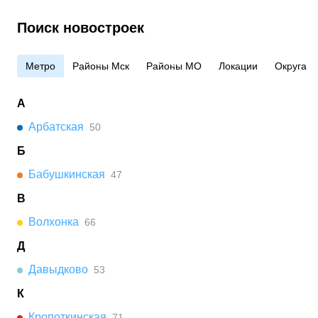
Поиск новостроек
Метро
Районы Мск
Районы МО
Локации
Округа
А
Арбатская
50
Б
Бабушкинская
47
В
Волхонка
66
Д
Давыдково
53
К
Кропоткинская
71