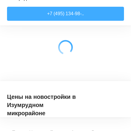
Студии
от
7 818 510 ₽
+7 (495) 134-98-..
21,52
–
28,99
м²
17
предложений
1-комн. кв.
от
9 079 910 ₽
28,6
–
44,16
м²
62
предложения
2-комн. кв.
от
12 322 100 ₽
41,46
–
79,27
м²
33
предложения
3-комн. кв.
от
18 907 030 ₽
72,9
–
97,93
м²
12
предложений
Цены на новостройки
в
Изумрудном
микрорайоне