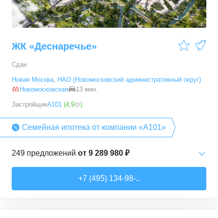
ЖК «Деснаречье»
Сдан
Новая Москва
,
НАО (Новомосковский административный округ)
Новомосковская
13 мин.
Застройщик
А101
(
4,9
)
Семейная ипотека от компании «А101»
249
предложений
от
9 289 980 ₽
Студии
от
9 289 980 ₽
+7 (495) 134-98-..
20,2
–
33,3
м²
14
предложений
1-комн. кв.
от
11 467 530 ₽