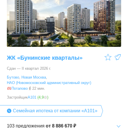
ЖК «Бунинские кварталы»
Сдан — II квартал 2026 г.
Бутово
,
Новая Москва
,
НАО (Новомосковский административный округ)
Потапово
22 мин.
Застройщик
А101
(
4,9
)
Семейная ипотека от компании «А101»
103
предложения
от
8 886 670 ₽