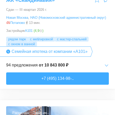
ЖК «Скандинавия»
Сдан — III квартал 2026 г.
Новая Москва
,
НАО (Новомосковский административный округ)
Потапово
13 мин.
Застройщик
А101
(
4,9
)
рядом парк
с меблировкой
с мастер-спальней
с окном в ванной
Семейная ипотека от компании «А101»
94
предложения
от
10 843 800 ₽
Студии
от
10 843 830 ₽
+7 (495) 134-98-..
20,4
–
33,5
м²
6
предложений
1-комн. кв.
от
16 052 930 ₽
29,7
–
54,9
м²
8
предложений
Рассрочка
Трейд-ин
3,6