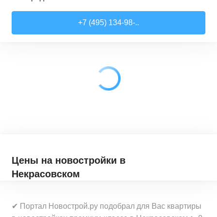
Студии
от
7 818 510 ₽
+7 (495) 134-98-..
21,52
–
28,99
м²
17
предложений
1-комн. кв.
от
9 079 910 ₽
28,6
–
44,16
м²
62
предложения
2-комн. кв.
от
12 322 100 ₽
41,46
–
79,27
м²
33
предложения
3-комн. кв.
от
18 907 030 ₽
72,9
–
97,93
м²
12
предложений
Цены на новостройки
в
Некрасовском
✔ Портал Новострой.ру подобрал для Вас квартиры