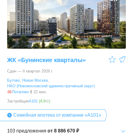
ЖК «Бунинские кварталы»
Сдан — II квартал 2026 г.
Бутово
,
Новая Москва
,
НАО (Новомосковский административный округ)
Потапово
22 мин.
Застройщик
А101
(
4,9
)
Семейная ипотека от компании «А101»
103
предложения
от
8 886 670 ₽