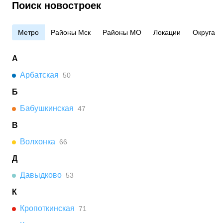
Поиск новостроек
Метро
Районы Мск
Районы МО
Локации
Округа
А
Арбатская
50
Б
Бабушкинская
47
В
Волхонка
66
Д
Давыдково
53
К
Кропоткинская
71