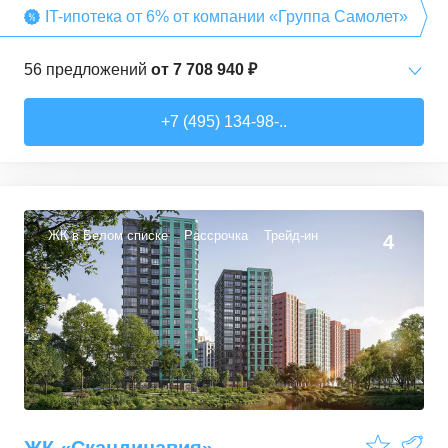
IT-ипотека от 6% от компании «Группа Самолет»
56
предложений
от
7 708 940 ₽
Студии
от
7 708 940 ₽
+7 (495) 134-98-..
22,54
–
27,57
м²
3
предложения
1-комн. кв.
от
9 474 980 ₽
34,71
–
49,54
м²
22
предложения
ЖК в Белом списке
Рассрочка
Трейд-ин
4
2-комн. кв.
от
13 359 260 ₽
50,6
–
60,29
м²
9
предложений
3-комн. кв.
от
16 491 230 ₽
74,3
–
94,8
м²
22
предложения