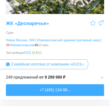
ЖК «Деснаречье»
Сдан
Новая Москва
,
НАО (Новомосковский административный округ)
Новомосковская
13 мин.
Застройщик
А101
(
4,9
)
Семейная ипотека от компании «А101»
249
предложений
от
9 289 980 ₽
Студии
от
9 289 980 ₽
+7 (495) 134-98-..
20,2
–
33,3
м²
14
предложений
1-комн. кв.
от
11 467 530 ₽