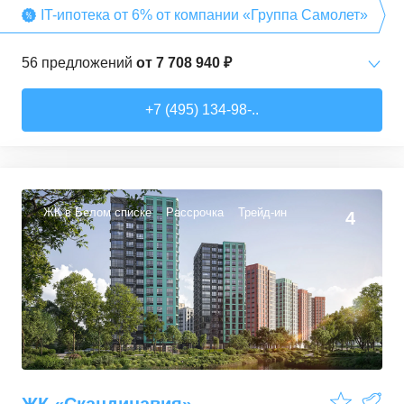
IT-ипотека от 6% от компании «Группа Самолет»
56
предложений
от
7 708 940 ₽
Студии
от
7 708 940 ₽
+7 (495) 134-98-..
22,54
–
27,57
м²
3
предложения
1-комн. кв.
от
9 474 980 ₽
34,71
–
49,54
м²
22
предложения
ЖК в Белом списке
Рассрочка
Трейд-ин
4
2-комн. кв.
от
13 359 260 ₽
50,6
–
60,29
м²
9
предложений
3-комн. кв.
от
16 491 230 ₽
74,3
–
94,8
м²
22
предложения