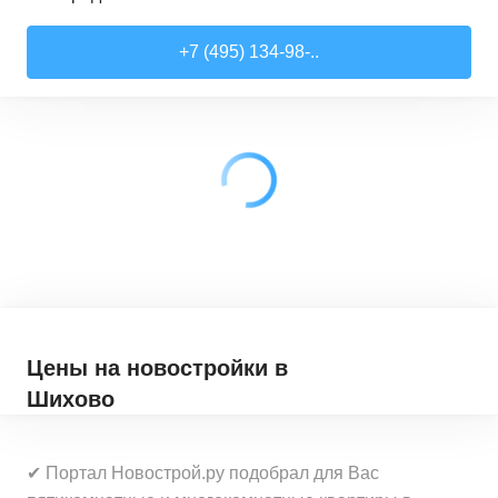
Студии
от
7 818 510 ₽
+7 (495) 134-98-..
21,52
–
28,99
м²
17
предложений
1-комн. кв.
от
9 079 910 ₽
28,6
–
44,16
м²
62
предложения
2-комн. кв.
от
12 322 100 ₽
41,46
–
79,27
м²
33
предложения
3-комн. кв.
от
18 907 030 ₽
72,9
–
97,93
м²
12
предложений
Цены на новостройки
в
Шихово
✔ Портал Новострой.ру подобрал для Вас