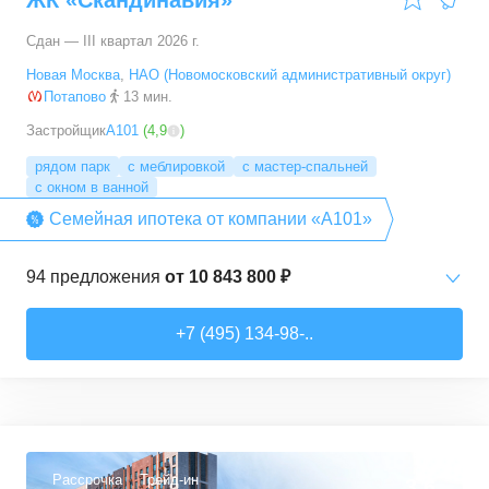
ЖК «Скандинавия»
Сдан — III квартал 2026 г.
Новая Москва
,
НАО (Новомосковский административный округ)
Потапово
13 мин.
Застройщик
А101
(
4,9
)
рядом парк
с меблировкой
с мастер-спальней
с окном в ванной
Семейная ипотека от компании «А101»
94
предложения
от
10 843 800 ₽
Студии
от
10 843 830 ₽
+7 (495) 134-98-..
20,4
–
33,5
м²
6
предложений
1-комн. кв.
от
16 052 930 ₽
29,7
–
54,9
м²
8
предложений
Рассрочка
Трейд-ин
3,6