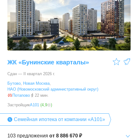
ЖК «Бунинские кварталы»
Сдан — II квартал 2026 г.
Бутово
,
Новая Москва
,
НАО (Новомосковский административный округ)
Потапово
22 мин.
Застройщик
А101
(
4,9
)
Семейная ипотека от компании «А101»
103
предложения
от
8 886 670 ₽