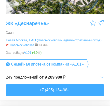
ЖК «Деснаречье»
Сдан
Новая Москва
,
НАО (Новомосковский административный округ)
Новомосковская
13 мин.
Застройщик
А101
(
4,9
)
Семейная ипотека от компании «А101»
249
предложений
от
9 289 980 ₽
Студии
от
9 289 980 ₽
+7 (495) 134-98-..
20,2
–
33,3
м²
14
предложений
1-комн. кв.
от
11 467 530 ₽