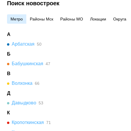
Поиск новостроек
Метро
Районы Мск
Районы МО
Локации
Округа
А
Арбатская
50
Б
Бабушкинская
47
В
Волхонка
66
Д
Давыдково
53
К
Кропоткинская
71