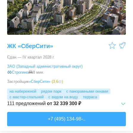
3-комн. кв.
от
17 498 090 ₽
76,45
–
81,28
м²
11
предложений
4-комн. кв.
от
24 367 690 ₽
100,1
–
100,1
м²
1
предложение
ЖК «СберСити»
Сдан — IV квартал 2028 г.
ЗАО (Западный административный округ)
Строгино
8 мин.
Застройщик
«СберСити»
(
3,6
)
на набережной
рядом парк
с панорамными окнами
с мастер-спальней
с видом на воду
терраса
111
предложений
от
32 339 300 ₽
Студии
от
52 215 150 ₽
+7 (495) 134-98-..
65,87
–
74,36
м²
2
предложения