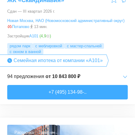
ЖК «Скандинавия»
Сдан — III квартал 2026 г.
Новая Москва
,
НАО (Новомосковский административный округ)
Потапово
13 мин.
Застройщик
А101
(
4,9
)
рядом парк
с меблировкой
с мастер-спальней
с окном в ванной
Семейная ипотека от компании «А101»
94
предложения
от
10 843 800 ₽
Студии
от
10 843 830 ₽
+7 (495) 134-98-..
20,4
–
33,5
м²
6
предложений
1-комн. кв.
от
16 052 930 ₽
29,7
–
54,9
м²
8
предложений
Рассрочка
Трейд-ин
3,6