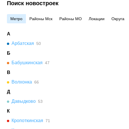
Поиск новостроек
Метро
Районы Мск
Районы МО
Локации
Округа
А
Арбатская
50
Б
Бабушкинская
47
В
Волхонка
66
Д
Давыдково
53
К
Кропоткинская
71