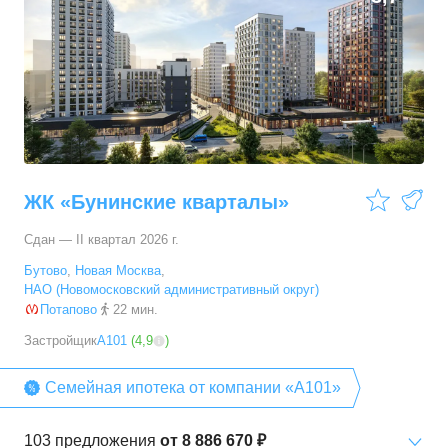
ЖК «Бунинские кварталы»
Сдан — II квартал 2026 г.
Бутово
,
Новая Москва
,
НАО (Новомосковский административный округ)
Потапово
22 мин.
Застройщик
А101
(
4,9
)
Семейная ипотека от компании «А101»
103
предложения
от
8 886 670 ₽