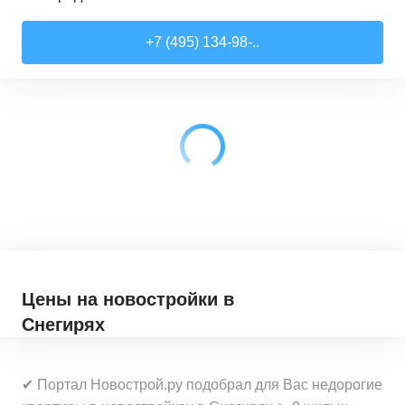
Студии
от
7 818 510 ₽
+7 (495) 134-98-..
21,52
–
28,99
м²
17
предложений
1-комн. кв.
от
9 079 910 ₽
28,6
–
44,16
м²
62
предложения
2-комн. кв.
от
12 322 100 ₽
41,46
–
79,27
м²
33
предложения
3-комн. кв.
от
18 907 030 ₽
72,9
–
97,93
м²
12
предложений
Цены на новостройки
в
Снегирях
✔ Портал Новострой.ру подобрал для Вас недорогие