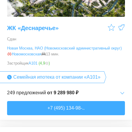
ЖК «Деснаречье»
Сдан
Новая Москва
,
НАО (Новомосковский административный округ)
Новомосковская
13 мин.
Застройщик
А101
(
4,9
)
Семейная ипотека от компании «А101»
249
предложений
от
9 289 980 ₽
Студии
от
9 289 980 ₽
+7 (495) 134-98-..
20,2
–
33,3
м²
14
предложений
1-комн. кв.
от
11 467 530 ₽