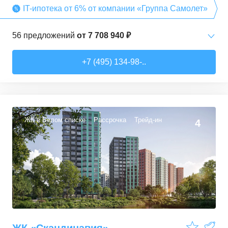
IT-ипотека от 6% от компании «Группа Самолет»
56
предложений
от
7 708 940 ₽
Студии
от
7 708 940 ₽
+7 (495) 134-98-..
22,54
–
27,57
м²
3
предложения
1-комн. кв.
от
9 474 980 ₽
34,71
–
49,54
м²
22
предложения
ЖК в Белом списке
Рассрочка
Трейд-ин
4
2-комн. кв.
от
13 359 260 ₽
50,6
–
60,29
м²
9
предложений
3-комн. кв.
от
16 491 230 ₽
74,3
–
94,8
м²
22
предложения