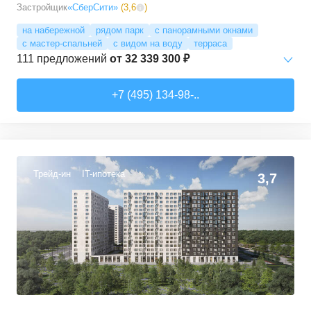
Застройщик
«СберСити»
(
3,6
)
на набережной
рядом парк
с панорамными окнами
с мастер-спальней
с видом на воду
терраса
111
предложений
от
32 339 300 ₽
Студии
от
52 215 150 ₽
+7 (495) 134-98-..
65,87
–
74,36
м²
2
предложения
1-комн. кв.
от
32 339 280 ₽
41,6
–
77,94
м²
28
предложений
Трейд-ин
IT-ипотека
3,7
2-комн. кв.
от
34 988 690 ₽
62,18
–
100,6
м²
38
предложений
3-комн. кв.
от
40 375 040 ₽
77,2
–
135,81
м²
38
предложений
4-комн. кв.
от
76 386 690 ₽