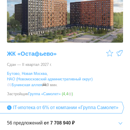
51,07
–
60,72
м²
10
предложений
3-комн. кв.
от
12 641 820 ₽
67,2
–
79,5
м²
31
предложение
ЖК «Остафьево»
Сдан — II квартал 2027 г.
Бутово
,
Новая Москва
,
НАО (Новомосковский административный округ)
Бунинская аллея
9 мин.
Застройщик
Группа «Самолет»
(
4,4
)
IT-ипотека от 6% от компании «Группа Самолет»
56
предложений
от
7 708 940 ₽