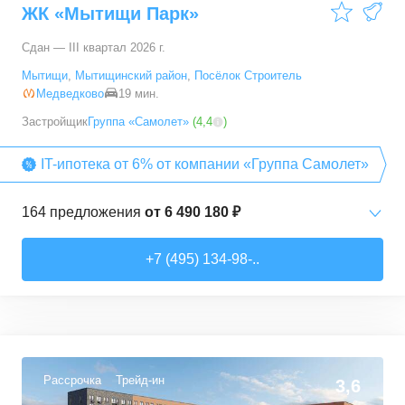
ЖК «Мытищи Парк»
121,79
–
166,68
м²
4
предложения
Сдан — III квартал 2026 г.
5+ комн. кв.
от
103 333 650 ₽
Мытищи
,
Мытищинский район
,
Посёлок Строитель
178,5
–
178,5
м²
1
предложение
Медведково
19 мин.
Застройщик
Группа «Самолет»
(
4,4
)
IT-ипотека от 6% от компании «Группа Самолет»
164
предложения
от
6 490 180 ₽
Студии
от
6 490 180 ₽
+7 (495) 134-98-..
22,82
–
27,14
м²
11
предложений
1-комн. кв.
от
7 123 690 ₽
31,4
–
48,74
м²
112
предложений
Рассрочка
Трейд-ин
3,6
2-комн. кв.
от
10 805 810 ₽