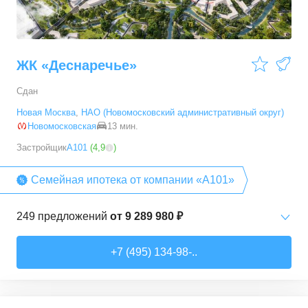
ЖК «Деснаречье»
Сдан
Новая Москва
,
НАО (Новомосковский административный округ)
Новомосковская
13 мин.
Застройщик
А101
(
4,9
)
Семейная ипотека от компании «А101»
249
предложений
от
9 289 980 ₽
Студии
от
9 289 980 ₽
+7 (495) 134-98-..
20,2
–
33,3
м²
14
предложений
1-комн. кв.
от
11 467 530 ₽