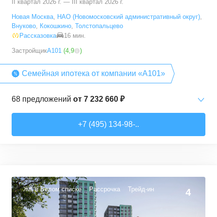
II квартал 2026 г. — III квартал 2026 г.
Новая Москва
,
НАО (Новомосковский административный округ)
,
Внуково
,
Кокошкино
,
Толстопальцево
Рассказовка
16 мин.
Застройщик
А101
(
4,9
)
Семейная ипотека от компании «А101»
68
предложений
от
7 232 660 ₽
Студии
от
7 232 660 ₽
+7 (495) 134-98-..
20,2
–
28,3
м²
15
предложений
1-комн. кв.
от
12 378 540 ₽
35
–
36,7
м²
3
предложения
ЖК в Белом списке
Рассрочка
Трейд-ин
4
2-комн. кв.
от
13 342 080 ₽
40,4
–
72,7
м²
15
предложений