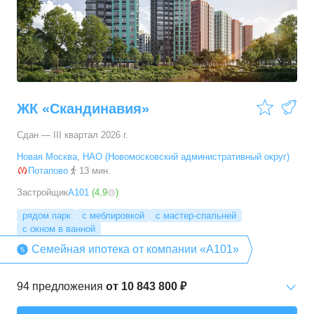
3-комн. кв.
от
14 592 460 ₽
53,6
–
96,9
м²
29
предложений
4-комн. кв.
от
16 964 350 ₽
66,6
–
89,3
м²
5
предложений
ЖК «Скандинавия»
5+ комн. кв.
от
23 392 790 ₽
Сдан — III квартал 2026 г.
94,7
–
94,7
м²
1
предложение
Новая Москва
,
НАО (Новомосковский административный округ)
Потапово
13 мин.
Застройщик
А101
(
4,9
)
рядом парк
с меблировкой
с мастер-спальней
с окном в ванной
Семейная ипотека от компании «А101»
94
предложения
от
10 843 800 ₽