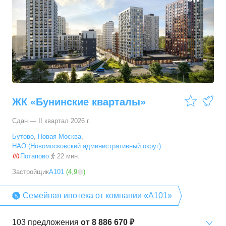
ЖК «Бунинские кварталы»
Сдан — II квартал 2026 г.
Бутово
,
Новая Москва
,
НАО (Новомосковский административный округ)
Потапово
22 мин.
Застройщик
А101
(
4,9
)
Семейная ипотека от компании «А101»
103
предложения
от
8 886 670 ₽