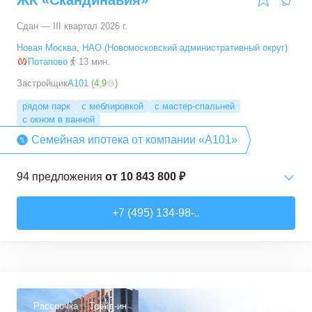
ЖК «Скандинавия»
Сдан — III квартал 2026 г.
Новая Москва
,
НАО (Новомосковский административный округ)
Потапово
13 мин.
Застройщик
А101
(
4,9
)
рядом парк
с меблировкой
с мастер-спальней
с окном в ванной
Семейная ипотека от компании «А101»
94
предложения
от
10 843 800 ₽
Студии
от
10 843 830 ₽
+7 (495) 134-98-..
20,4
–
33,5
м²
6
предложений
1-комн. кв.
от
16 052 930 ₽
29,7
–
54,9
м²
8
предложений
Рассрочка
Трейд-ин
3,6