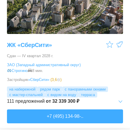
3-комн. кв.
от
17 498 090 ₽
76,45
–
81,28
м²
11
предложений
4-комн. кв.
от
24 367 690 ₽
100,1
–
100,1
м²
1
предложение
ЖК «СберСити»
Сдан — IV квартал 2028 г.
ЗАО (Западный административный округ)
Строгино
8 мин.
Застройщик
«СберСити»
(
3,6
)
на набережной
рядом парк
с панорамными окнами
с мастер-спальней
с видом на воду
терраса
111
предложений
от
32 339 300 ₽
Студии
от
52 215 150 ₽
+7 (495) 134-98-..
65,87
–
74,36
м²
2
предложения