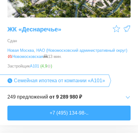
ЖК «Деснаречье»
Сдан
Новая Москва
,
НАО (Новомосковский административный округ)
Новомосковская
13 мин.
Застройщик
А101
(
4,9
)
Семейная ипотека от компании «А101»
249
предложений
от
9 289 980 ₽
Студии
от
9 289 980 ₽
+7 (495) 134-98-..
20,2
–
33,3
м²
14
предложений
1-комн. кв.
от
11 467 530 ₽