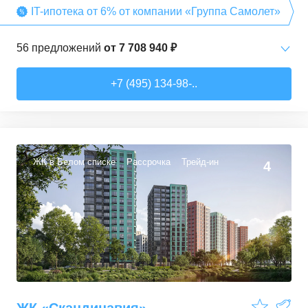
IT-ипотека от 6% от компании «Группа Самолет»
56
предложений
от
7 708 940 ₽
Студии
от
7 708 940 ₽
+7 (495) 134-98-..
22,54
–
27,57
м²
3
предложения
1-комн. кв.
от
9 474 980 ₽
34,71
–
49,54
м²
22
предложения
ЖК в Белом списке
Рассрочка
Трейд-ин
4
2-комн. кв.
от
13 359 260 ₽
50,6
–
60,29
м²
9
предложений
3-комн. кв.
от
16 491 230 ₽
74,3
–
94,8
м²
22
предложения