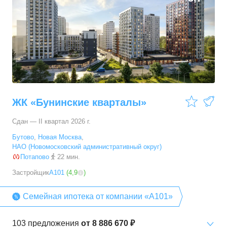
ЖК «Бунинские кварталы»
Сдан — II квартал 2026 г.
Бутово
,
Новая Москва
,
НАО (Новомосковский административный округ)
Потапово
22 мин.
Застройщик
А101
(
4,9
)
Семейная ипотека от компании «А101»
103
предложения
от
8 886 670 ₽