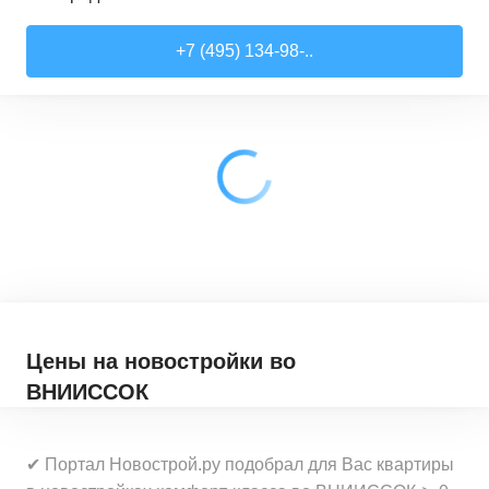
Студии
от
7 818 510 ₽
+7 (495) 134-98-..
21,52
–
28,99
м²
17
предложений
1-комн. кв.
от
9 079 910 ₽
28,6
–
44,16
м²
62
предложения
2-комн. кв.
от
12 322 100 ₽
41,46
–
79,27
м²
33
предложения
3-комн. кв.
от
18 907 030 ₽
72,9
–
97,93
м²
12
предложений
Цены на новостройки
во
ВНИИССОК
✔ Портал Новострой.ру подобрал для Вас квартиры