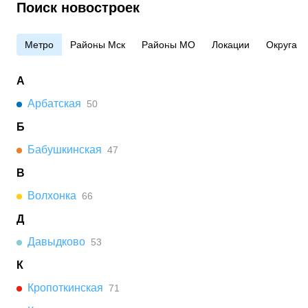
Поиск новостроек
Метро
Районы Мск
Районы МО
Локации
Округа
А
Арбатская
50
Б
Бабушкинская
47
В
Волхонка
66
Д
Давыдково
53
К
Кропоткинская
71