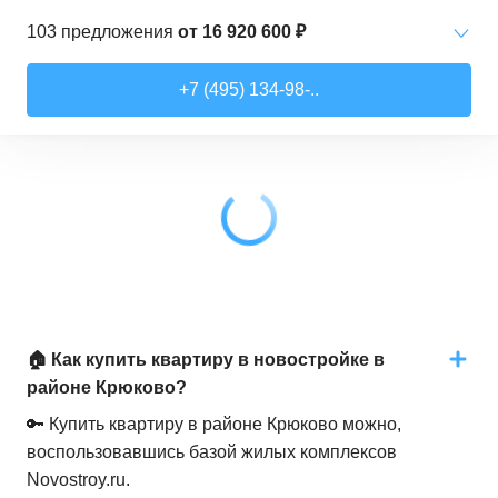
103
предложения
от
16 920 600 ₽
1-комн. кв.
от
16 920 570 ₽
+7 (495) 134-98-..
34,78
–
45,31
м²
44
предложения
2-комн. кв.
от
20 307 560 ₽
49,64
–
61,65
м²
54
предложения
3-комн. кв.
от
30 312 190 ₽
80,67
–
95,67
м²
5
предложений
🏠 Как купить квартиру в новостройке в
районе Крюково?
🔑 Купить квартиру в районе Крюково можно,
воспользовавшись базой жилых комплексов
Novostroy.ru.