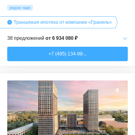
рядом парк
Траншевая ипотека от компании «Гранель»
38
предложений
от
6 934 080 ₽
Студии
от
6 934 080 ₽
+7 (495) 134-98-..
24,33
–
26,28
м²
5
предложений
2-комн. кв.
от
9 177 730 ₽
35,48
–
57,88
м²
15
предложений
4
3-комн. кв.
от
13 542 550 ₽
52,79
–
68,08
м²
18
предложений