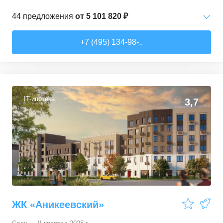
44
предложения
от
5 101 820 ₽
Студии
от
5 101 820 ₽
+7 (495) 134-98-..
23,16
–
32,62
м²
14
предложений
1-комн. кв.
от
6 800 290 ₽
33,58
–
39,57
м²
11
предложений
IT-ипотека
3,7
2-комн. кв.
от
9 559 800 ₽
49,99
–
62,73
м²
15
предложений
3-комн. кв.
от
12 969 440 ₽
66,31
–
72,75
м²
4
предложения
ЖК «Аникеевский»