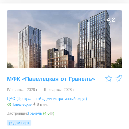
3-комн. кв.
от
24 641 810 ₽
59,92
–
66,22
м²
18
предложений
4,2
4-комн. кв.
от
30 444 510 ₽
73,96
–
82,58
м²
4
предложения
МФК «Павелецкая от Гранель»
IV квартал 2026 г. — III квартал 2028 г.
ЦАО (Центральный административный округ)
Павелецкая
8 мин.
Застройщик
Гранель
(
4,6
)
рядом парк