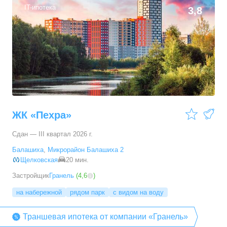
IT-ипотека
3,8
2-комн. кв.
от
25 881 610 ₽
48,5
–
62,95
м²
2
предложения
3-комн. кв.
от
30 519 170 ₽
62,3
–
62,3
м²
1
предложение
4-комн. кв.
от
37 787 510 ₽
79,8
–
93,8
м²
3
предложения
ЖК «Пехра»
Сдан — III квартал 2026 г.
Балашиха
,
Микрорайон Балашиха 2
Щелковская
20 мин.
Застройщик
Гранель
(
4,6
)
на набережной
рядом парк
с видом на воду
Траншевая ипотека от компании «Гранель»