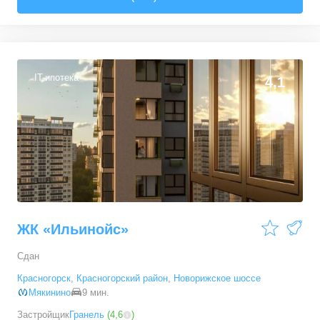
28,2
–
30,22
м²
16
предложений
1-комн. кв.
от
7 112 270 ₽
32,87
–
45,57
м²
38
предложений
IT-ипотека
4,1
2-комн. кв.
от
9 840 800 ₽
48,11
–
68,82
м²
39
предложений
3-комн. кв.
от
16 623 150 ₽
67
–
68,95
м²
2
предложения
ЖК «Ильинойс»
Сдан
Красногорск
,
Красногорский район
,
Новорижское шоссе
Мякинино
9 мин.
Застройщик
Гранель
(
4,6
)