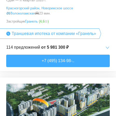
Сдан — II квартал 2028 г.
Красногорский район
,
Новорижское шоссе
Волоколамская
23 мин.
Застройщик
Гранель
(
4,6
)
Траншевая ипотека от компании «Гранель»
114
предложений
от
5 981 300 ₽
Студии
от
5 981 300 ₽
+7 (495) 134-98-..
24,1
–
32,28
м²
14
предложений
1-комн. кв.
от
7 827 940 ₽
34,31
–
34,68
м²
2
предложения
IT-ипотека
3,9
2-комн. кв.
от
6 452 350 ₽
31,67
–
43,59
м²
43
предложения