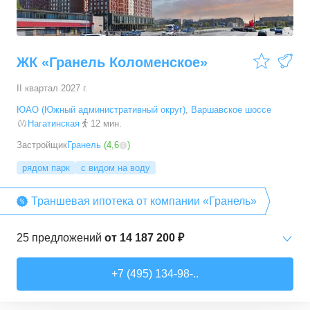
ЖК «Гранель Коломенское»
II квартал 2027 г.
ЮАО (Южный административный округ)
,
Варшавское шоссе
Нагатинская
12 мин.
Застройщик
Гранель
(
4,6
)
рядом парк
с видом на воду
Траншевая ипотека от компании «Гранель»
25
предложений
от
14 187 200 ₽
Студии
от
14 187 220 ₽
+7 (495) 134-98-..
18,76
–
33,98
м²
3
предложения