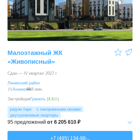
Малоэтажный ЖК
«Живописный»
Сдан — IV квартал 2027 г.
Ленинский район
Аннино
8 мин.
Застройщик
Гранель
(
4,6
)
рядом парк
с панорамными окнами
двухуровневые квартиры
95
предложений
от
6 205 610 ₽
Студии
от
6 205 610 ₽
+7 (495) 134-98-..