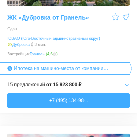
ЖК «Дубровка от Гранель»
Сдан
ЮВАО (Юго-Восточный административный округ)
Дубровка
3 мин.
Застройщик
Гранель
(
4,6
)
Ипотека на машино-места от компании
«Гранель»
15
предложений
от
15 923 800 ₽
Студии
от
15 923 810 ₽
+7 (495) 134-98-..
29,29
–
40
м²
2
предложения
1-комн. кв.
от
18 388 440 ₽
37,39
–
43,43
м²
7
предложений