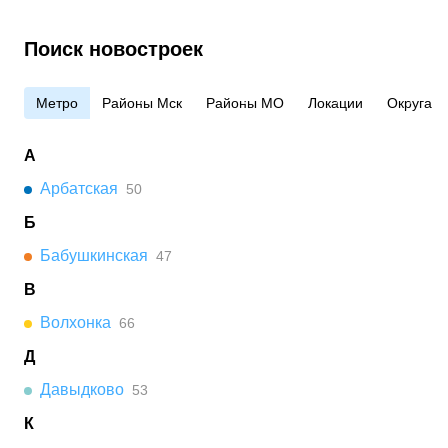
Поиск новостроек
Метро
Районы Мск
Районы МО
Локации
Округа
А
Арбатская
50
Б
Бабушкинская
47
В
Волхонка
66
Д
Давыдково
53
К