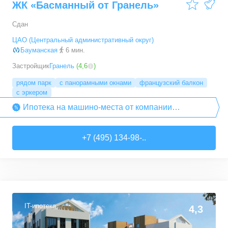
ЖК «Басманный от Гранель»
103,3
–
103,92
м²
2
предложения
Сдан
ЦАО (Центральный административный округ)
Бауманская
6 мин.
Застройщик
Гранель
(
4,6
)
рядом парк
с панорамными окнами
французский балкон
с эркером
Ипотека на машино-места от компании
«Гранель»
+7 (495) 134-98-..
IT-ипотека
4,3