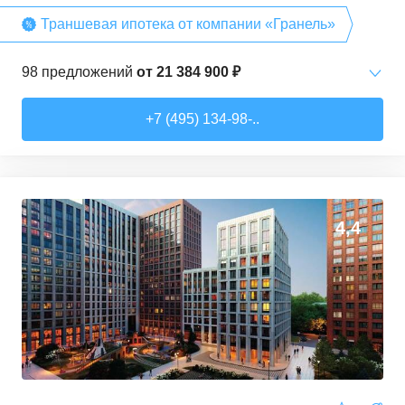
Траншевая ипотека от компании «Гранель»
98
предложений
от
21 384 900 ₽
Студии
от
21 384 880 ₽
+7 (495) 134-98-..
25,79
–
54,37
м²
20
предложений
1-комн. кв.
от
27 645 260 ₽
38,02
–
58,29
м²
44
предложения
4,4
2-комн. кв.
от
38 168 760 ₽
67,24
–
94,95
м²
15
предложений
3-комн. кв.
от
46 448 700 ₽
69,39
–
90,17
м²
17
предложений
4-комн. кв.
от
57 837 720 ₽