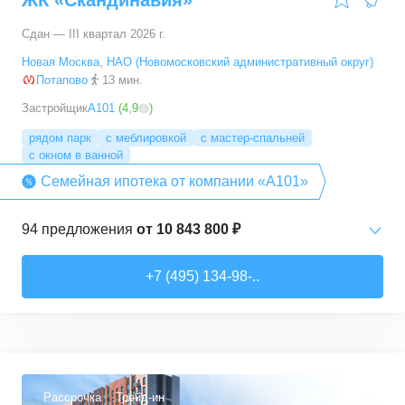
ЖК «Скандинавия»
Сдан — III квартал 2026 г.
Новая Москва
,
НАО (Новомосковский административный округ)
Потапово
13 мин.
Застройщик
А101
(
4,9
)
рядом парк
с меблировкой
с мастер-спальней
с окном в ванной
Семейная ипотека от компании «А101»
94
предложения
от
10 843 800 ₽
Студии
от
10 843 830 ₽
+7 (495) 134-98-..
20,4
–
33,5
м²
6
предложений
1-комн. кв.
от
16 052 930 ₽
29,7
–
54,9
м²
8
предложений
Рассрочка
Трейд-ин
3,6