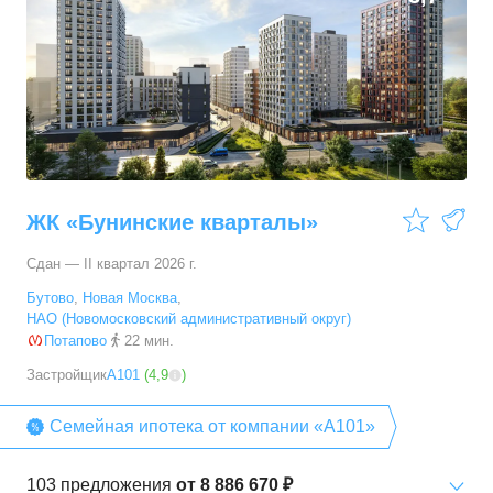
ЖК «Бунинские кварталы»
Сдан — II квартал 2026 г.
Бутово
,
Новая Москва
,
НАО (Новомосковский административный округ)
Потапово
22 мин.
Застройщик
А101
(
4,9
)
Семейная ипотека от компании «А101»
103
предложения
от
8 886 670 ₽