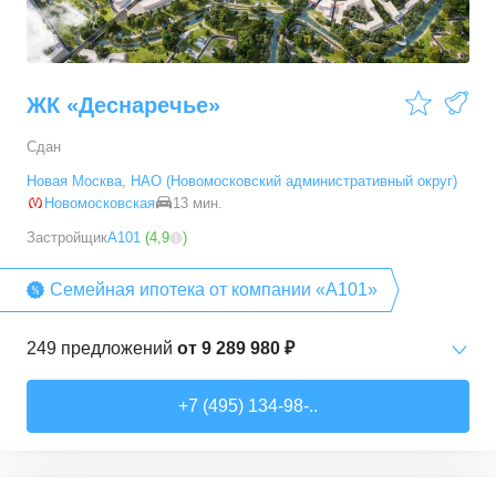
ЖК «Деснаречье»
Сдан
Новая Москва
,
НАО (Новомосковский административный округ)
Новомосковская
13 мин.
Застройщик
А101
(
4,9
)
Семейная ипотека от компании «А101»
249
предложений
от
9 289 980 ₽
Студии
от
9 289 980 ₽
+7 (495) 134-98-..
20,2
–
33,3
м²
14
предложений
1-комн. кв.
от
11 467 530 ₽