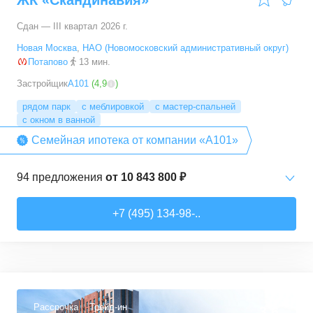
ЖК «Скандинавия»
Сдан — III квартал 2026 г.
Новая Москва
,
НАО (Новомосковский административный округ)
Потапово
13 мин.
Застройщик
А101
(
4,9
)
рядом парк
с меблировкой
с мастер-спальней
с окном в ванной
Семейная ипотека от компании «А101»
94
предложения
от
10 843 800 ₽
Студии
от
10 843 830 ₽
+7 (495) 134-98-..
20,4
–
33,5
м²
6
предложений
1-комн. кв.
от
16 052 930 ₽
29,7
–
54,9
м²
8
предложений
Рассрочка
Трейд-ин
3,6