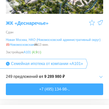
ЖК «Деснаречье»
Сдан
Новая Москва
,
НАО (Новомосковский административный округ)
Новомосковская
13 мин.
Застройщик
А101
(
4,9
)
Семейная ипотека от компании «А101»
249
предложений
от
9 289 980 ₽
Студии
от
9 289 980 ₽
+7 (495) 134-98-..
20,2
–
33,3
м²
14
предложений
1-комн. кв.
от
11 467 530 ₽