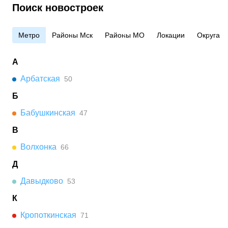
Поиск новостроек
Метро
Районы Мск
Районы МО
Локации
Округа
А
Арбатская
50
Б
Бабушкинская
47
В
Волхонка
66
Д
Давыдково
53
К
Кропоткинская
71