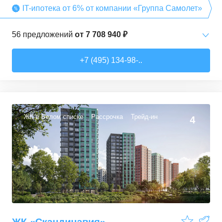
IT-ипотека от 6% от компании «Группа Самолет»
56
предложений
от
7 708 940 ₽
Студии
от
7 708 940 ₽
+7 (495) 134-98-..
22,54
–
27,57
м²
3
предложения
1-комн. кв.
от
9 474 980 ₽
34,71
–
49,54
м²
22
предложения
ЖК в Белом списке
Рассрочка
Трейд-ин
4
2-комн. кв.
от
13 359 260 ₽
50,6
–
60,29
м²
9
предложений
3-комн. кв.
от
16 491 230 ₽
74,3
–
94,8
м²
22
предложения