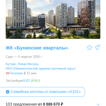
ЖК «Бунинские кварталы»
Сдан — II квартал 2026 г.
Бутово
,
Новая Москва
,
НАО (Новомосковский административный округ)
Потапово
22 мин.
Застройщик
А101
(
4,9
)
Семейная ипотека от компании «А101»
103
предложения
от
8 886 670 ₽