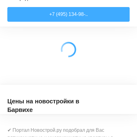
Студии
от
7 818 510 ₽
+7 (495) 134-98-..
21,52
–
28,99
м²
17
предложений
1-комн. кв.
от
9 079 910 ₽
28,6
–
44,16
м²
62
предложения
2-комн. кв.
от
12 322 100 ₽
41,46
–
79,27
м²
33
предложения
3-комн. кв.
от
18 907 030 ₽
72,9
–
97,93
м²
12
предложений
Цены на новостройки
в
Барвихе
✔ Портал Новострой.ру подобрал для Вас