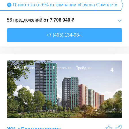
IT-ипотека от 6% от компании «Группа Самолет»
56
предложений
от
7 708 940 ₽
Студии
от
7 708 940 ₽
+7 (495) 134-98-..
22,54
–
27,57
м²
3
предложения
1-комн. кв.
от
9 474 980 ₽
34,71
–
49,54
м²
22
предложения
ЖК в Белом списке
Рассрочка
Трейд-ин
4
2-комн. кв.
от
13 359 260 ₽
50,6
–
60,29
м²
9
предложений
3-комн. кв.
от
16 491 230 ₽
74,3
–
94,8
м²
22
предложения