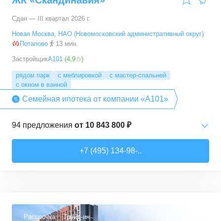
ЖК «Скандинавия»
Сдан — III квартал 2026 г.
Новая Москва
,
НАО (Новомосковский административный округ)
Потапово
13 мин.
Застройщик
А101
(
4,9
)
рядом парк
с меблировкой
с мастер-спальней
с окном в ванной
Семейная ипотека от компании «А101»
94
предложения
от
10 843 800 ₽
Студии
от
10 843 830 ₽
+7 (495) 134-98-..
20,4
–
33,5
м²
6
предложений
1-комн. кв.
от
16 052 930 ₽
29,7
–
54,9
м²
8
предложений
Рассрочка
Трейд-ин
3,6