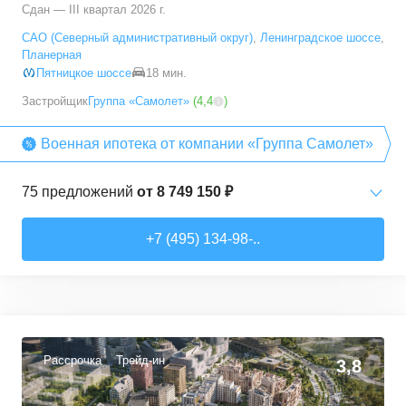
Сдан — III квартал 2026 г.
5+ комн. кв.
от
23 392 790 ₽
САО (Северный административный округ)
,
Ленинградское шоссе
,
94,7
–
94,7
м²
1
предложение
Планерная
Пятницкое шоссе
18 мин.
Застройщик
Группа «Самолет»
(
4,4
)
Военная ипотека от компании «Группа Самолет»
75
предложений
от
8 749 150 ₽
Студии
от
8 749 150 ₽
+7 (495) 134-98-..
22,26
–
38,26
м²
13
предложений
1-комн. кв.
от
10 912 300 ₽
32,74
–
49,35
м²
40
предложений
Рассрочка
Трейд-ин
3,8
2-комн. кв.
от
13 372 380 ₽
53,05
–
62,7
м²
10
предложений