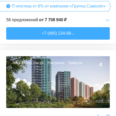
IT-ипотека от 6% от компании «Группа Самолет»
56
предложений
от
7 708 940 ₽
Студии
от
7 708 940 ₽
+7 (495) 134-98-..
22,54
–
27,57
м²
3
предложения
1-комн. кв.
от
9 474 980 ₽
34,71
–
49,54
м²
22
предложения
ЖК в Белом списке
Рассрочка
Трейд-ин
4
2-комн. кв.
от
13 359 260 ₽
50,6
–
60,29
м²
9
предложений
3-комн. кв.
от
16 491 230 ₽
74,3
–
94,8
м²
22
предложения