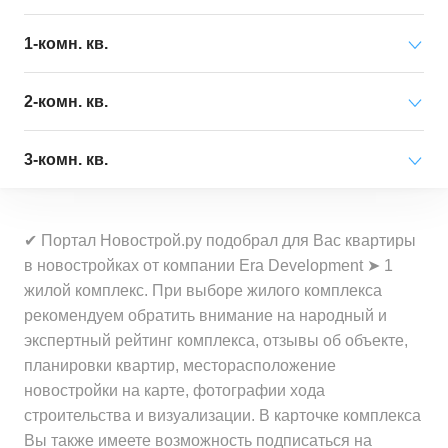
Минимальная цена
от 4 355 000 ₽
1-комн. кв.
за квартиру
Минимальная цена
от 2 445 000 ₽
2-комн. кв.
Средняя цена
от 67 527 000 ₽
за квартиру
за квартиру
Минимальная цена
от 3 598 000 ₽
3-комн. кв.
Средняя цена
от 22 036 000 ₽
за квартиру
Минимальная цена
от 65 000 ₽
за квартиру
Минимальная цена
от 2 722 000 ₽
за 1 м²
Средняя цена
от 36 276 000 ₽
✔ Портал Новострой.ру подобрал для Вас квартиры
за квартиру
Минимальная цена
от 68 600 ₽
за квартиру
в новостройках от компании Era Development ➤ 1
Средняя цена
от 604 500 ₽
за 1 м²
жилой комплекс. При выборе жилого комплекса
Средняя цена
от 13 574 000 ₽
за 1 м²
Минимальная цена
от 70 000 ₽
рекомендуем обратить внимание на народный и
за квартиру
Средняя цена
от 487 000 ₽
за 1 м²
экспертный рейтинг комплекса, отзывы об объекте,
за 1 м²
планировки квартир, месторасположение
Минимальная цена
от 130 700 ₽
новостройки на карте, фотографии хода
Средняя цена
от 510 600 ₽
за 1 м²
строительства и визуализации. В карточке комплекса
за 1 м²
Вы также имеете возможность подписаться на