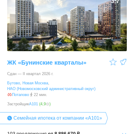
3,7
ЖК «Бунинские кварталы»
Сдан — II квартал 2026 г.
Бутово
,
Новая Москва
,
НАО (Новомосковский административный округ)
Потапово
22 мин.
Застройщик
А101
(
4,9
)
Семейная ипотека от компании «А101»
103
предложения
от
8 886 670 ₽