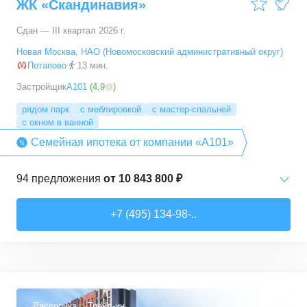
ЖК «Скандинавия»
Сдан — III квартал 2026 г.
Новая Москва
,
НАО (Новомосковский административный округ)
Потапово
13 мин.
Застройщик
А101
(
4,9
)
рядом парк
с меблировкой
с мастер-спальней
с окном в ванной
Семейная ипотека от компании «А101»
94
предложения
от
10 843 800 ₽
Студии
от
10 843 830 ₽
+7 (495) 134-98-..
20,4
–
33,5
м²
6
предложений
1-комн. кв.
от
16 052 930 ₽
29,7
–
54,9
м²
8
предложений
Рассрочка
Трейд-ин