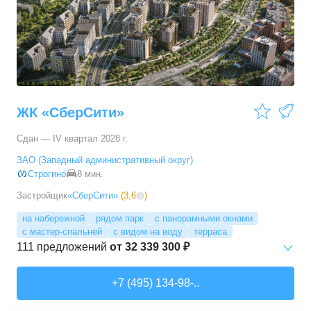
3-комн. кв.
от
17 498 090 ₽
76,45
–
81,28
м²
11
предложений
4-комн. кв.
от
24 367 690 ₽
100,1
–
100,1
м²
1
предложение
ЖК «СберСити»
Сдан — IV квартал 2028 г.
ЗАО (Западный административный округ)
Строгино
8 мин.
Застройщик
«СберСити»
(
3,6
)
на набережной
рядом парк
с панорамными окнами
с мастер-спальней
с видом на воду
терраса
111
предложений
от
32 339 300 ₽
Студии
от
52 215 150 ₽
+7 (495) 134-98-..
65,87
–
74,36
м²
2
предложения