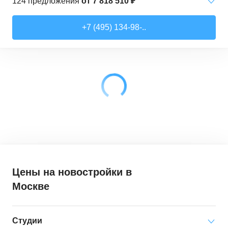
124
предложения
от
7 818 510 ₽
Студии
от
7 818 510 ₽
+7 (495) 134-98-..
21,52
–
28,99
м²
17
предложений
1-комн. кв.
от
9 079 910 ₽
28,6
–
44,16
м²
62
предложения
2-комн. кв.
от
12 322 100 ₽
41,46
–
79,27
м²
33
предложения
3-комн. кв.
от
18 907 030 ₽
72,9
–
97,93
м²
12
предложений
Цены на новостройки
в
Москве
Студии