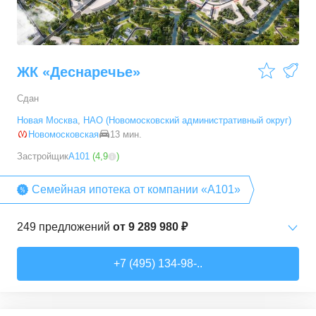
54,28
–
88,2
м²
19
предложений
ЖК «Деснаречье»
Сдан
Новая Москва
,
НАО (Новомосковский административный округ)
Новомосковская
13 мин.
Застройщик
А101
(
4,9
)
Семейная ипотека от компании «А101»
249
предложений
от
9 289 980 ₽
Студии
от
9 289 980 ₽
+7 (495) 134-98-..
20,2
–
33,3
м²
14
предложений
1-комн. кв.
от
11 467 530 ₽